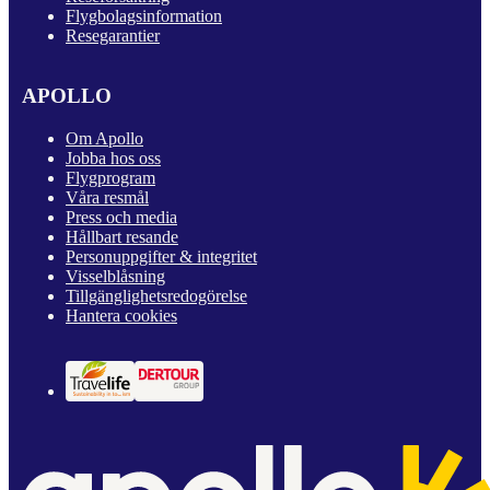
Flygbolagsinformation
Resegarantier
APOLLO
Om Apollo
Jobba hos oss
Flygprogram
Våra resmål
Press och media
Hållbart resande
Personuppgifter & integritet
Visselblåsning
Tillgänglighetsredogörelse
Hantera cookies