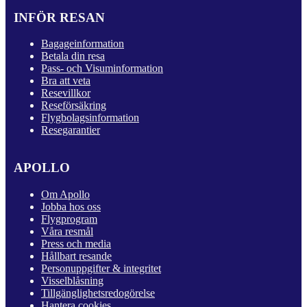
INFÖR RESAN
Bagageinformation
Betala din resa
Pass- och Visuminformation
Bra att veta
Resevillkor
Reseförsäkring
Flygbolagsinformation
Resegarantier
APOLLO
Om Apollo
Jobba hos oss
Flygprogram
Våra resmål
Press och media
Hållbart resande
Personuppgifter & integritet
Visselblåsning
Tillgänglighetsredogörelse
Hantera cookies