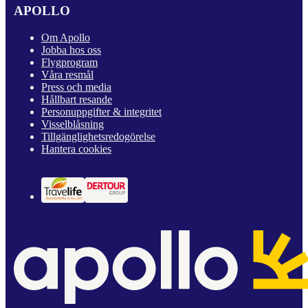
APOLLO
Om Apollo
Jobba hos oss
Flygprogram
Våra resmål
Press och media
Hållbart resande
Personuppgifter & integritet
Visselblåsning
Tillgänglighetsredogörelse
Hantera cookies