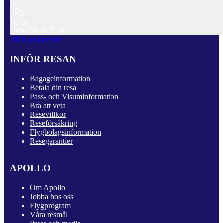
Chatt
Idag: 09.00-17.00
Till Kundservice
INFÖR RESAN
Bagageinformation
Betala din resa
Pass- och Visuminformation
Bra att veta
Resevillkor
Reseförsäkring
Flygbolagsinformation
Resegarantier
APOLLO
Om Apollo
Jobba hos oss
Flygprogram
Våra resmål