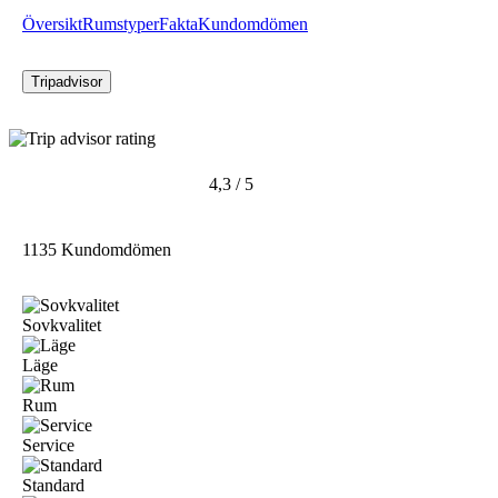
Översikt
Rumstyper
Fakta
Kundomdömen
Tripadvisor
4,3 / 5
1135 Kundomdömen
Sovkvalitet
Läge
Rum
Service
Standard