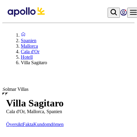
Spanien
Mallorca
Cala d'Or
Hotell
Villa Sagitaro
Solmar Villas
Villa Sagitaro
Cala d'Or, Mallorca, Spanien
Översikt
Fakta
Kundomdömen