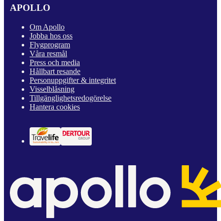
APOLLO
Om Apollo
Jobba hos oss
Flygprogram
Våra resmål
Press och media
Hållbart resande
Personuppgifter & integritet
Visselblåsning
Tillgänglighetsredogörelse
Hantera cookies