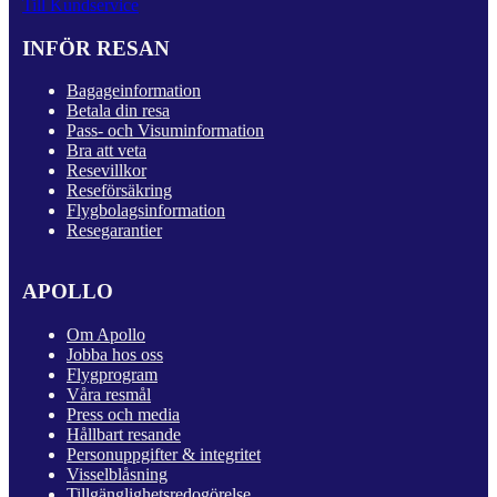
Till Kundservice
INFÖR RESAN
Bagageinformation
Betala din resa
Pass- och Visuminformation
Bra att veta
Resevillkor
Reseförsäkring
Flygbolagsinformation
Resegarantier
APOLLO
Om Apollo
Jobba hos oss
Flygprogram
Våra resmål
Press och media
Hållbart resande
Personuppgifter & integritet
Visselblåsning
Tillgänglighetsredogörelse