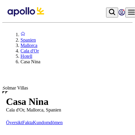
Spanien
Mallorca
Cala d'Or
Hotell
Casa Nina
Solmar Villas
Casa Nina
Cala d'Or, Mallorca, Spanien
Översikt
Fakta
Kundomdömen