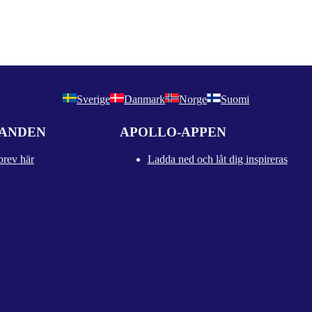
Sverige
Danmark
Norge
Suomi
DANDEN
APOLLO-APPEN
brev här
Ladda ned och låt dig inspireras