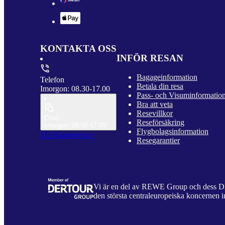
KONTAKTA OSS
INFÖR RESAN
Bagageinformation
Telefon
Betala din resa
Imorgon: 08.30-17.00
Pass- och Visuminformatio
Bra att veta
Resevillkor
Chatt
Reseförsäkring
Imorgon: 09.00-17.00
Flygbolagsinformation
Till Kundservice
Resegarantier
Vi är en del av REWE Group och dess
den största centraleuropeiska koncernen i