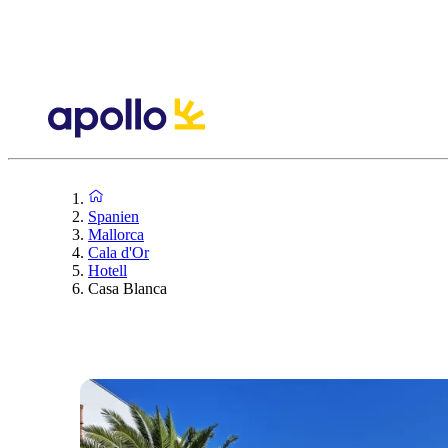
Spanien
Mallorca
Cala d'Or
Hotell
Casa Blanca