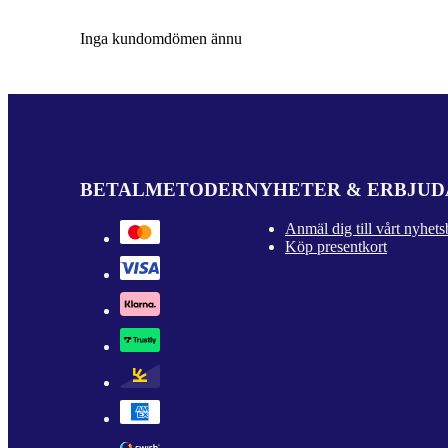
Inga kundomdömen ännu
BETALMETODER
NYHETER & ERBJU
Anmäl dig till vårt nyhets
Köp presentkort