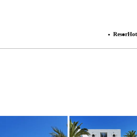
Resor
Hot