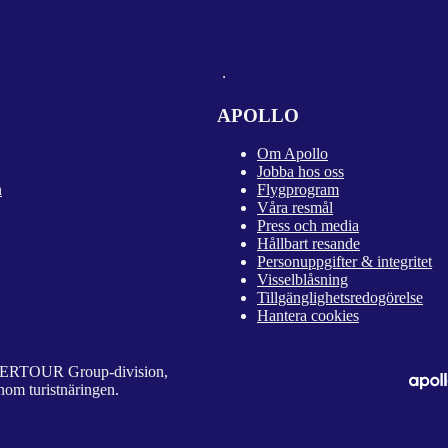
APOLLO
Om Apollo
Jobba hos oss
n
Flygprogram
Våra resmål
Press och media
Hållbart resande
Personuppgifter & integritet
Visselblåsning
Tillgänglighetsredogörelse
Hantera cookies
 DERTOUR Group-division,
nom turistnäringen.