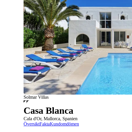
Solmar Villas
Casa Blanca
Cala d'Or, Mallorca, Spanien
Översikt
Fakta
Kundomdömen