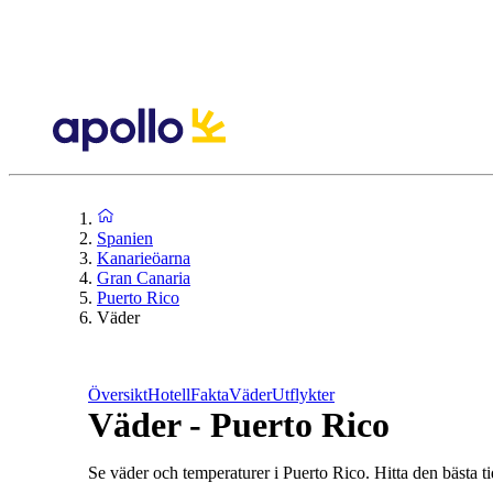
Spanien
Kanarieöarna
Gran Canaria
Puerto Rico
Väder
Översikt
Hotell
Fakta
Väder
Utflykter
Väder - Puerto Rico
Se väder och temperaturer i Puerto Rico. Hitta den bästa tid