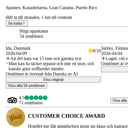
Spanien, Kanarieöarna, Gran Canaria, Puerto Rico
600 m till stranden,
1 km till centrum
Se karta
Högt uppskattat
8.2
54 omdömen
Ida
, Danmark
Jarkko
, Finlan
8
/
10
2026-04-09
2026-04-04
Att det bara var 15 rum och ganska tyst
Lugnt, vid e
Man kan ha täcket separat och inte ett stort, och
Omdömet är öve
kanske göra soffbordet mindre.
Omdömet är översatt från Danska av AI
Visa original
Visa alla 54 omdömen
4.5
Visa alla
71 omdömen
CUSTOMER CHOICE AWARD
Hotellet har fått utmärkelsen inom sin klass och kategor