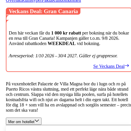
Översikt
Rumstyper
Fakta
Kundomdömen
Veckans Deal: Gran Canaria
Den här veckan får du
1 000 kr rabatt
per bokning när du bokar
en resa till Gran Canaria! Kampanjen gäller t.o.m. 9/8 2026.
Använd rabattkoden
WEEKDEAL
vid bokning.
Avreseperiod: 1/10 2026 - 30/4 2027. Gäller ej gruppresor.
Se Veckans Deal
På vuxenhotellet Palacete de Villa Magna bor du i lugn och ro på
Puerto Ricos västra sluttning, med ett perfekt läge nära både strand
och centrum. Slappa vid den mysiga lilla poolen, surfa på hotellets
kostnadsfria wifi och njut av dagarna helt i din egen takt. Ett hotell
för dig 18 + som vill ha en avslappnad och sorglös semester – preci
som det ska vara!
Mer om hotellet