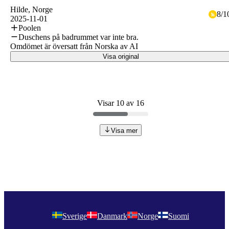
Hilde
, Norge
8
/
1
2025-11-01
Poolen
Duschens på badrummet var inte bra.
Omdömet är översatt från Norska av AI
Visa original
Visar 10 av 16
Visa mer
Sverige
Danmark
Norge
Suomi