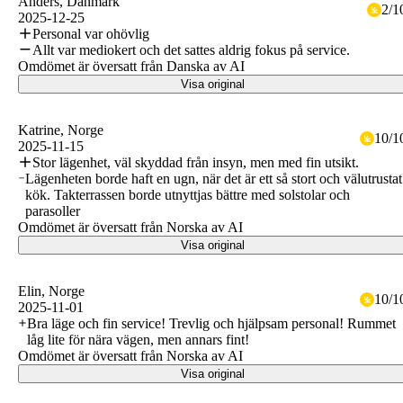
Anders
, Danmark
2
/
1
2025-12-25
Personal var ohövlig
Allt var mediokert och det sattes aldrig fokus på service.
Omdömet är översatt från Danska av AI
Visa original
Katrine
, Norge
10
/
1
2025-11-15
Stor lägenhet, väl skyddad från insyn, men med fin utsikt.
Lägenheten borde haft en ugn, när det är ett så stort och välutrustat
kök. Takterrassen borde utnyttjas bättre med solstolar och
parasoller
Omdömet är översatt från Norska av AI
Visa original
Elin
, Norge
10
/
1
2025-11-01
Bra läge och fin service! Trevlig och hjälpsam personal! Rummet
låg lite för nära vägen, men annars fint!
Omdömet är översatt från Norska av AI
Visa original