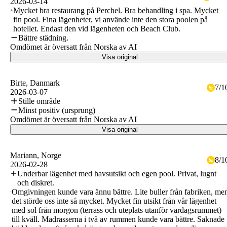
2026-03-14
Mycket bra restaurang på Perchel. Bra behandling i spa. Mycket
fin pool. Fina lägenheter, vi använde inte den stora poolen på
hotellet. Endast den vid lägenheten och Beach Club.
Bättre städning.
Omdömet är översatt från Norska av AI
Visa original
Birte
, Danmark
7
/
1
2026-03-07
Stille område
Minst positiv (ursprung)
Omdömet är översatt från Norska av AI
Visa original
Mariann
, Norge
8
/
1
2026-02-28
Underbar lägenhet med havsutsikt och egen pool. Privat, lugnt
och diskret.
Omgivningen kunde vara ännu bättre. Lite buller från fabriken, me
det störde oss inte så mycket. Mycket fin utsikt från vår lägenhet
med sol från morgon (terrass och uteplats utanför vardagsrummet)
till kväll. Madrasserna i två av rummen kunde vara bättre. Saknade