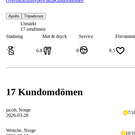
Översikt
Rumstyper
Fakta
Kundomdömen
Apollo
Tripadvisor
Utmärkt
8.5
17 omdömen
Städning
Mat & dryck
Service
Förväntni
6.8
8
8.5
17 Kundomdömen
jacob
, Norge
7
/
1
2026-03-28
Wenche
, Norge
10
/
1