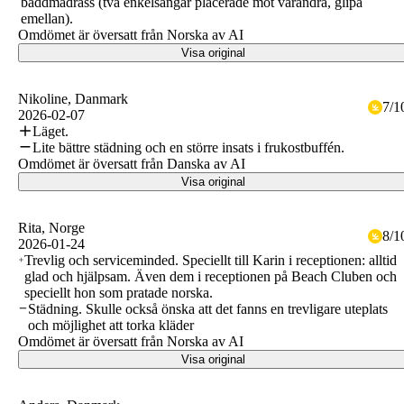
bäddmadrass (två enkelsängar placerade mot varandra, glipa
emellan).
Omdömet är översatt från Norska av AI
Visa original
Nikoline
, Danmark
7
/
1
2026-02-07
Läget.
Lite bättre städning och en större insats i frukostbuffén.
Omdömet är översatt från Danska av AI
Visa original
Rita
, Norge
8
/
1
2026-01-24
Trevlig och serviceminded. Speciellt till Karin i receptionen: alltid
glad och hjälpsam. Även dem i receptionen på Beach Cluben och
speciellt hon som pratade norska.
Städning. Skulle också önska att det fanns en trevligare uteplats
och möjlighet att torka kläder
Omdömet är översatt från Norska av AI
Visa original