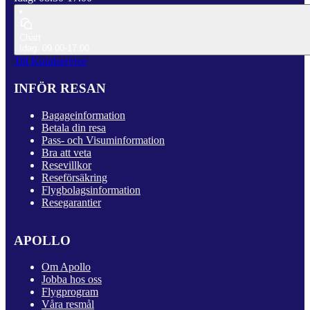
Chatt
Idag: 09.00-17.00
Till Kundservice
INFÖR RESAN
Bagageinformation
Betala din resa
Pass- och Visuminformation
Bra att veta
Resevillkor
Reseförsäkring
Flygbolagsinformation
Resegarantier
APOLLO
Om Apollo
Jobba hos oss
Flygprogram
Våra resmål