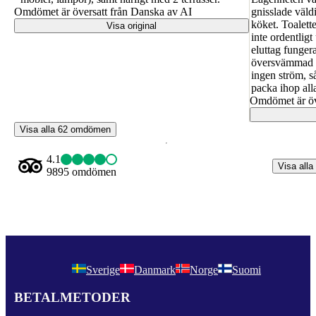
Omdömet är översatt från Danska av AI
gnisslade väld
köket. Toalett
Visa original
inte ordentlig
eluttag funger
översvämmad oc
ingen ström, så
packa ihop alla
Omdömet är öv
Visa alla 62 omdömen
4.1
Visa alla
9895 omdömen
Sverige
Danmark
Norge
Suomi
BETALMETODER