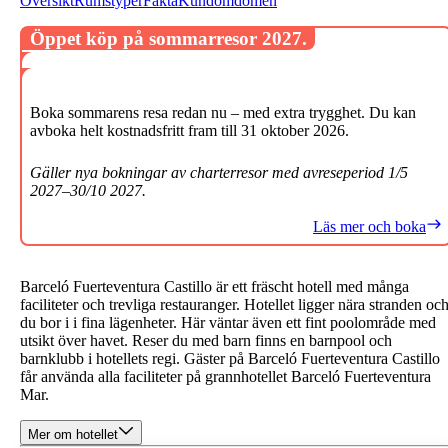
Översikt
Rumstyper
Fakta
Kundomdömen
Öppet köp på sommarresor 2027.
Boka sommarens resa redan nu – med extra trygghet. Du kan
avboka helt kostnadsfritt fram till 31 oktober 2026.
Gäller nya bokningar av charterresor med avreseperiod 1/5
2027–30/10 2027.
Läs mer och boka
Barceló Fuerteventura Castillo är ett fräscht hotell med många
faciliteter och trevliga restauranger. Hotellet ligger nära stranden oc
du bor i i fina lägenheter. Här väntar även ett fint poolområde med
utsikt över havet. Reser du med barn finns en barnpool och
barnklubb i hotellets regi. Gäster på Barceló Fuerteventura Castillo
får använda alla faciliteter på grannhotellet Barceló Fuerteventura
Mar.
Mer om hotellet