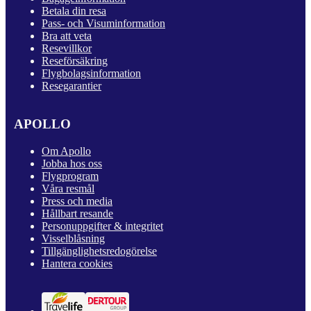
Betala din resa
Pass- och Visuminformation
Bra att veta
Resevillkor
Reseförsäkring
Flygbolagsinformation
Resegarantier
APOLLO
Om Apollo
Jobba hos oss
Flygprogram
Våra resmål
Press och media
Hållbart resande
Personuppgifter & integritet
Visselblåsning
Tillgänglighetsredogörelse
Hantera cookies