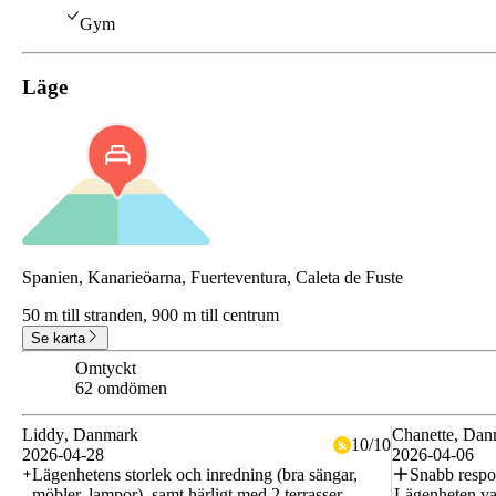
Gym
Läge
Spanien, Kanarieöarna, Fuerteventura, Caleta de Fuste
50 m till stranden,
900 m till centrum
Se karta
Omtyckt
7.9
62 omdömen
Liddy
, Danmark
Chanette
, Dan
10
/
10
2026-04-28
2026-04-06
Lägenhetens storlek och inredning (bra sängar,
Snabb respo
möbler, lampor), samt härligt med 2 terrasser.
Lägenheten va