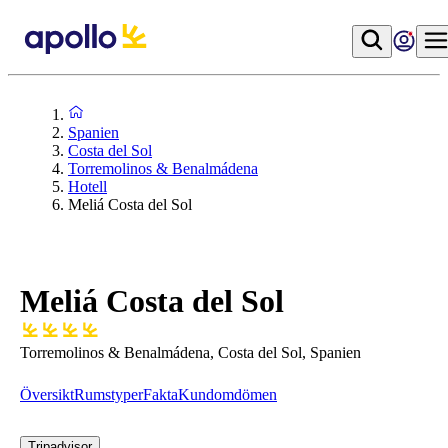
Spanien
Costa del Sol
Torremolinos & Benalmádena
Hotell
Meliá Costa del Sol
Meliá Costa del Sol
Torremolinos & Benalmádena, Costa del Sol, Spanien
Översikt
Rumstyper
Fakta
Kundomdömen
Tripadvisor