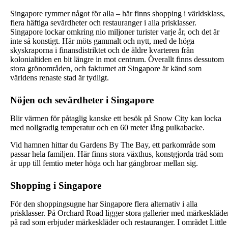
Singapore rymmer något för alla – här finns shopping i världsklass,
flera häftiga sevärdheter och restauranger i alla prisklasser.
Singapore lockar omkring nio miljoner turister varje år, och det är
inte så konstigt. Här möts gammalt och nytt, med de höga
skyskraporna i finansdistriktet och de äldre kvarteren från
kolonialtiden en bit längre in mot centrum. Överallt finns dessutom
stora grönområden, och faktumet att Singapore är känd som
världens renaste stad är tydligt.
Nöjen och sevärdheter i Singapore
Blir värmen för påtaglig kanske ett besök på Snow City kan locka
med nollgradig temperatur och en 60 meter lång pulkabacke.
Vid hamnen hittar du Gardens By The Bay, ett parkområde som
passar hela familjen. Här finns stora växthus, konstgjorda träd som
är upp till femtio meter höga och har gångbroar mellan sig.
Shopping i Singapore
För den shoppingsugne har Singapore flera alternativ i alla
prisklasser. På Orchard Road ligger stora gallerier med märkeskläde
på rad som erbjuder märkeskläder och restauranger. I området Little