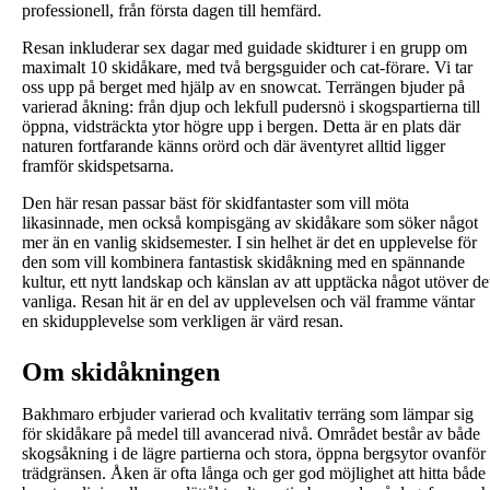
professionell, från första dagen till hemfärd.
Resan inkluderar sex dagar med guidade skidturer i en grupp om
maximalt 10 skidåkare, med två bergsguider och cat-förare. Vi tar
oss upp på berget med hjälp av en snowcat. Terrängen bjuder på
varierad åkning: från djup och lekfull pudersnö i skogspartierna till
öppna, vidsträckta ytor högre upp i bergen. Detta är en plats där
naturen fortfarande känns orörd och där äventyret alltid ligger
framför skidspetsarna.
Den här resan passar bäst för skidfantaster som vill möta
likasinnade, men också kompisgäng av skidåkare som söker något
mer än en vanlig skidsemester. I sin helhet är det en upplevelse för
den som vill kombinera fantastisk skidåkning med en spännande
kultur, ett nytt landskap och känslan av att upptäcka något utöver de
vanliga. Resan hit är en del av upplevelsen och väl framme väntar
en skidupplevelse som verkligen är värd resan.
Om skidåkningen
Bakhmaro erbjuder varierad och kvalitativ terräng som lämpar sig
för skidåkare på medel till avancerad nivå. Området består av både
skogsåkning i de lägre partierna och stora, öppna bergsytor ovanför
trädgränsen. Åken är ofta långa och ger god möjlighet att hitta både