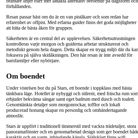
brantare linjer eller mer lättåkta alternativ beroende på dagsform och
förhållanden.
Resan passar bäst om du är en van piståkare och som redan har
erfarenhet av offpist. Med erfarna guider finns det goda möjligheter
att hitta de bästa åken för gruppen.
Säkerheten är en central del av upplevelsen. Säkerhetsutrustningen
kontrolleras varje morgon och guiderna arbetar strukturerat och
metodiskt genom hela dagen. Detta skapar en trygg miljö där du ka
fokusera på själva skidåkningen. Den här resan är inte avsedd för
barnfamiljer eller nybörjare.
Om boendet
Under vistelsen bor du på Stars, ett boende i toppklass med bästa
tänkbara läge. Hotellet är nybyggt och stilrent, med fräscha rum so
erbjuder bekväma sängar samt eget badrum med dusch och toalett.
Genomtänkta detaljer som morgonrockar, tofflor och lokalt
producerad honung skapar en personlig och omhändertagande
atmosfär.
Stars är uppfört i traditionell timmerstil med vackra trädetaljer, stora
panoramafönster och en genomarbetad design som ger boendet båd
karaktär och en varm, inbjudande känsla. Självklart finns wifi