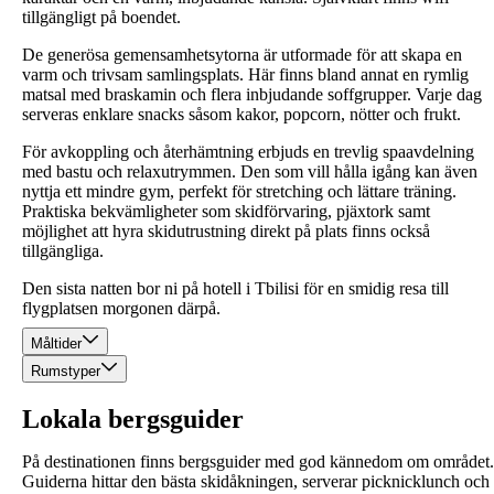
tillgängligt på boendet.
De generösa gemensamhetsytorna är utformade för att skapa en
varm och trivsam samlingsplats. Här finns bland annat en rymlig
matsal med braskamin och flera inbjudande soffgrupper. Varje dag
serveras enklare snacks såsom kakor, popcorn, nötter och frukt.
För avkoppling och återhämtning erbjuds en trevlig spaavdelning
med bastu och relaxutrymmen. Den som vill hålla igång kan även
nyttja ett mindre gym, perfekt för stretching och lättare träning.
Praktiska bekvämligheter som skidförvaring, pjäxtork samt
möjlighet att hyra skidutrustning direkt på plats finns också
tillgängliga.
Den sista natten bor ni på hotell i Tbilisi för en smidig resa till
flygplatsen morgonen därpå.
Måltider
Rumstyper
Lokala bergsguider
På destinationen finns bergsguider med god kännedom om området.
Guiderna hittar den bästa skidåkningen, serverar picknicklunch och