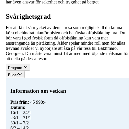
har även ansvar för säkerhet och trygghet på berget.
Svårighetsgrad
För att få ut så mycket av denna resa som möjligt skall du kunna
köra obehindrat utanför pisten och behärska offpiståkning bra. Du
bör vara i god fysisk form då offpiståkning kan vara mer
ansträngande än piståkning. Ålder spelar mindre roll men för allas
trevnad avråder vi nybörjare att åka på vår resa till Bakhmaro,
Georgien. Du måste vara minst 14 år med medföljande målsman för
att delta på dessa resor.
Program
Bilder
Information om veckan
Pris från:
16/1 – 24/1
23/1 – 31/1
30/1 – 7/2
6/2 – 14/2