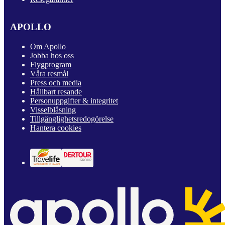
APOLLO
Om Apollo
Jobba hos oss
Flygprogram
Våra resmål
Press och media
Hållbart resande
Personuppgifter & integritet
Visselblåsning
Tillgänglighetsredogörelse
Hantera cookies