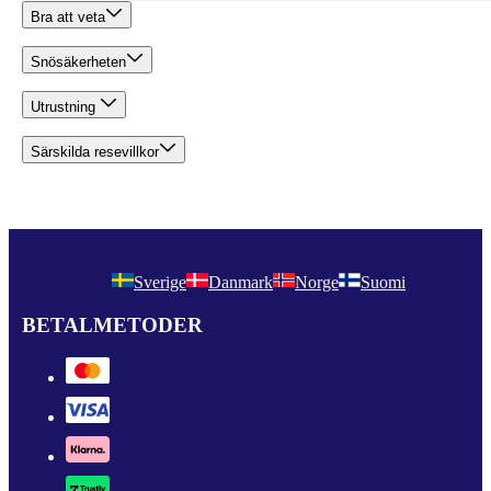
Bra att veta
Snösäkerheten
Utrustning
Särskilda resevillkor
Sverige
Danmark
Norge
Suomi
BETALMETODER