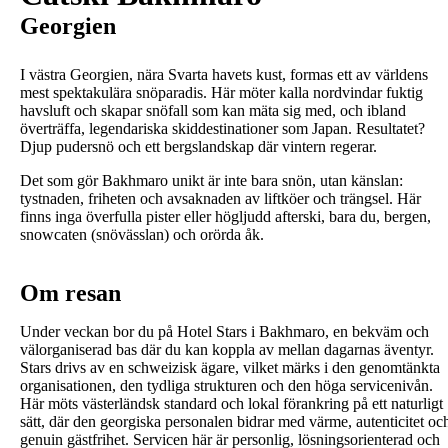
Georgien
I västra Georgien, nära Svarta havets kust, formas ett av världens
mest spektakulära snöparadis. Här möter kalla nordvindar fuktig
havsluft och skapar snöfall som kan mäta sig med, och ibland
överträffa, legendariska skiddestinationer som Japan. Resultatet?
Djup pudersnö och ett bergslandskap där vintern regerar.
Det som gör Bakhmaro unikt är inte bara snön, utan känslan:
tystnaden, friheten och avsaknaden av liftköer och trängsel. Här
finns inga överfulla pister eller högljudd afterski, bara du, bergen,
snowcaten (snövässlan) och orörda åk.
Om resan
Under veckan bor du på Hotel Stars i Bakhmaro, en bekväm och
välorganiserad bas där du kan koppla av mellan dagarnas äventyr.
Stars drivs av en schweizisk ägare, vilket märks i den genomtänkta
organisationen, den tydliga strukturen och den höga servicenivån.
Här möts västerländsk standard och lokal förankring på ett naturligt
sätt, där den georgiska personalen bidrar med värme, autenticitet oc
genuin gästfrihet. Servicen här är personlig, lösningsorienterad och