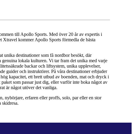
kommen till Apollo Sports. Med över 20 år av expertis i
et Xtravel kommer Apollo Sports förmedla de bästa
kat unika destinationer som få nordbor besökt, där
enuina lokala kulturen. Vi tar fram det unika med varje
litetssäkrade backar och liftsystem, unika upplevelser,
ade guider och instruktörer. På våra destinationer erbjuder
d hög kapacitet, ett brett utbud av boenden, mat och dryck i
t paket som passar just dig, eller varför inte boka något av
at är något utöver det vanliga.
nybörjare, erfaren eller proffs, solo, par eller en stor
a skidresa.