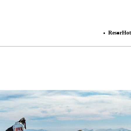
Resor
Hot