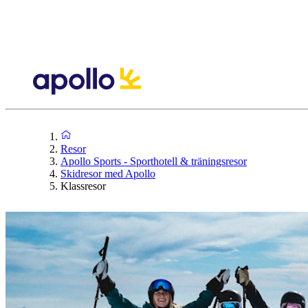
Resor
Apollo Sports - Sporthotell & träningsresor
Skidresor med Apollo
Klassresor