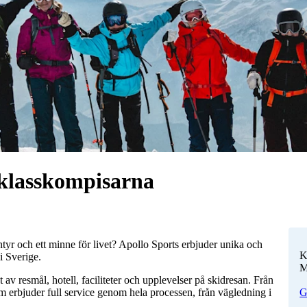
 klasskompisarna
tyr och ett minne för livet? Apollo Sports erbjuder unika och
K
i Sverige.
M
 av resmål, hotell, faciliteter och upplevelser på skidresan. Från
om erbjuder full service genom hela processen, från vägledning i
G