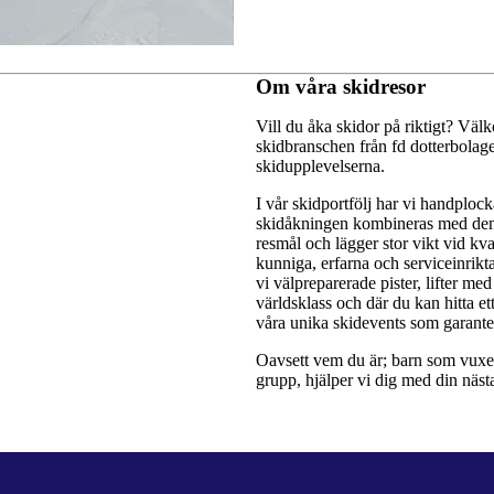
Om våra skidresor
Vill du åka skidor på riktigt? Väl
skidbranschen från fd dotterbolag
skidupplevelserna.
I vår skidportfölj har vi handploc
skidåkningen kombineras med den g
resmål och lägger stor vikt vid kva
kunniga, erfarna och serviceinrikt
vi välpreparerade pister, lifter me
världsklass och där du kan hitta et
våra unika skidevents som garanter
Oavsett vem du är; barn som vuxen, 
grupp, hjälper vi dig med din näst