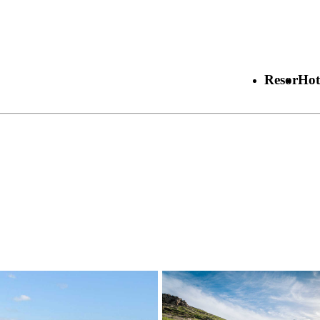
Resor
Hot