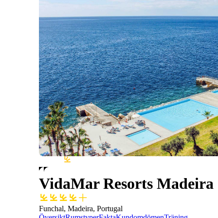
VidaMar Resorts Madeira
Funchal, Madeira, Portugal
Översikt
Rumstyper
Fakta
Kundomdömen
Träning