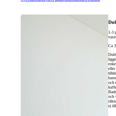
Du
1-3 
vara
C
a 
Dubb
ligg
enke
elle
till
barn
och 
kaff
Badr
och 
räkn
ej ti