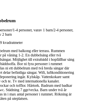
bbelrum
personer/1-4 personer, varav 1 barn/2-4 personer,
v 2 barn
39 kvadratmeter
elrum med balkong eller terrass. Rummen
er på våning 1-2. En dubbelsäng eller två
lsängar. Möjlighet till extrabädd i hopfällbar säng
r bäddsoffa. Bor ni fyra personer i rummet
delas ni ett dubbelrum med två breda sängar där
et delar befintliga sängar. Wifi, luftkonditionering
deponering ingår. Kylskåp. Vattenkokare samt
e och te. Tv med internationella kanaler.
ockar och tofflor. Hårtork. Badrum med badkar
wc. Städning 7 ggr/vecka. Barn under två år
as in i max antal personer i rummet. Rökning är
llåten på uteplatsen.