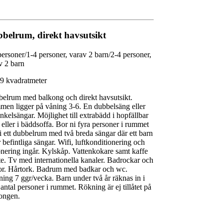
belrum, direkt havsutsikt
personer/1-4 personer, varav 2 barn/2-4 personer,
v 2 barn
39 kvadratmeter
elrum med balkong och direkt havsutsikt.
en ligger på våning 3-6. En dubbelsäng eller
enkelsängar. Möjlighet till extrabädd i hopfällbar
 eller i bäddsoffa. Bor ni fyra personer i rummet
ni ett dubbelrum med två breda sängar där ett barn
r befintliga sängar. Wifi, luftkonditionering och
nering ingår. Kylskåp. Vattenkokare samt kaffe
te. Tv med internationella kanaler. Badrockar och
lor. Hårtork. Badrum med badkar och wc.
ning 7 ggr/vecka. Barn under två år räknas in i
antal personer i rummet. Rökning är ej tillåtet på
ongen.