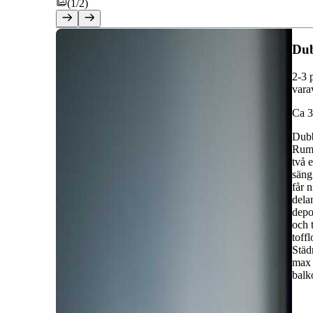
(1/2)
Dub
2-3 
vara
C
a 
Dubb
Rumm
två 
säng
får 
dela
depo
och 
toff
Städ
max 
balk