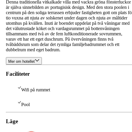
Denna traditionella vitkalkade villa med vackra gröna fönsterluckor
är själva sinnebilden av portugisisk design. Med den stora poolen i
centrum på den soliga terrassen erbjuder fastigheten gott om plats fö
tio vuxna att njuta av solskenet under dagen och njuta av måltider
utomhus på kvällen. Inuti är boendet uppdelat på två våningar med
det välutrustade köket och vardagsrummet på bottenvåningen
tillsammans med två av de fem luftkonditionerade sovrummen,
varav ett har ett eget duschrum. På övervåningen finns två
tvåbäddsrum som delar det rymliga familjebadrummet och ett
dubbelrum med eget badrum.
Mer om hotellet
Faciliteter
Wifi på rummet
Pool
Läge