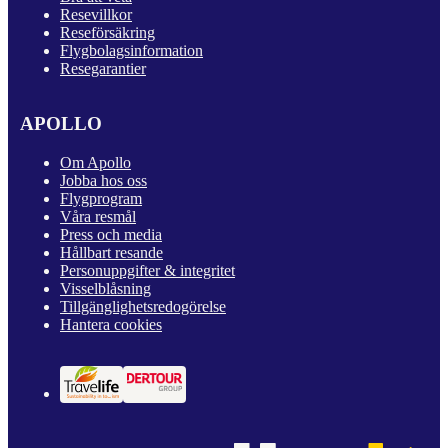
Resevillkor
Reseförsäkring
Flygbolagsinformation
Resegarantier
APOLLO
Om Apollo
Jobba hos oss
Flygprogram
Våra resmål
Press och media
Hållbart resande
Personuppgifter & integritet
Visselblåsning
Tillgänglighetsredogörelse
Hantera cookies