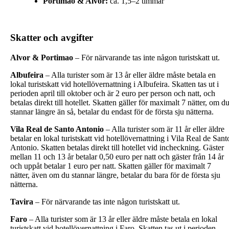
Portimão & Alvor:
ca. 1,5–2 timmar
Skatter och avgifter
Alvor & Portimao
– För närvarande tas inte någon turistskatt ut.
Albufeira
– Alla turister som är 13 år eller äldre måste betala en
lokal turistskatt vid hotellövernattning i Albufeira. Skatten tas ut i
perioden april till oktober och är 2 euro per person och natt, och
betalas direkt till hotellet. Skatten gäller för maximalt 7 nätter, om d
stannar längre än så, betalar du endast för de första sju nätterna.
Vila Real de Santo Antonio
– Alla turister som är 11 år eller äldre
betalar en lokal turistskatt vid hotellövernattning i Vila Real de Sant
Antonio. Skatten betalas direkt till hotellet vid incheckning. Gäster
mellan 11 och 13 år betalar 0,50 euro per natt och gäster från 14 år
och uppåt betalar 1 euro per natt. Skatten gäller för maximalt 7
nätter, även om du stannar längre, betalar du bara för de första sju
nätterna.
Tavira
– För närvarande tas inte någon turistskatt ut.
Faro
– Alla turister som är 13 år eller äldre måste betala en lokal
turistskatt vid hotellövernattning i Faro. Skatten tas ut i perioden