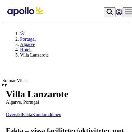
Portugal
Algarve
Hotell
Villa Lanzarote
Solmar Villas
Villa Lanzarote
Algarve, Portugal
Översikt
Fakta
Kundomdömen
Fakta – vissa faciliteter/aktiviteter mot