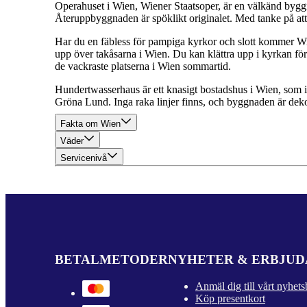
Operahuset i Wien, Wiener Staatsoper, är en välkänd byggn
Återuppbyggnaden är spöklikt originalet. Med tanke på att M
Har du en fäbless för pampiga kyrkor och slott kommer Wie
upp över takåsarna i Wien. Du kan klättra upp i kyrkan för
de vackraste platserna i Wien sommartid.
Hundertwasserhaus är ett knasigt bostadshus i Wien, som i
Gröna Lund. Inga raka linjer finns, och byggnaden är dek
Fakta om Wien
Väder
Servicenivå
BETALMETODER
NYHETER & ERBJU
Anmäl dig till vårt nyhets
Köp presentkort