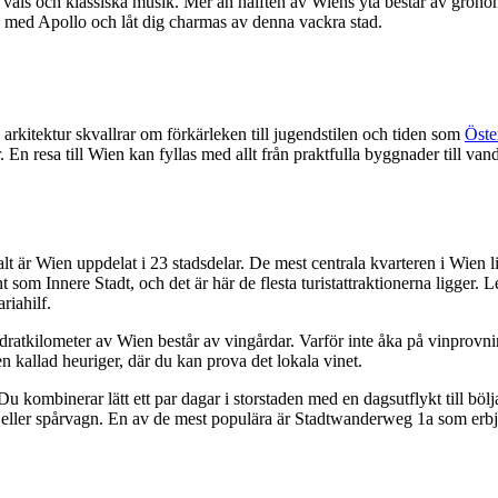
n vals och klassiska musik. Mer än hälften av Wiens yta består av grö
n med Apollo och låt dig charmas av denna vackra stad.
 arkitektur skvallrar om förkärleken till jugendstilen och tiden som
Öste
En resa till Wien kan fyllas med allt från praktfulla byggnader till vand
talt är Wien uppdelat i 23 stadsdelar. De mest centrala kvarteren i Wien li
 som Innere Stadt, och det är här de flesta turistattraktionerna ligger. 
iahilf.
adratkilometer av Wien består av vingårdar. Varför inte åka på vinprov
en kallad heuriger, där du kan prova det lokala vinet.
 Du kombinerar lätt ett par dagar i storstaden med en dagsutflykt till böl
s eller spårvagn. En av de mest populära är Stadtwanderweg 1a som erbj