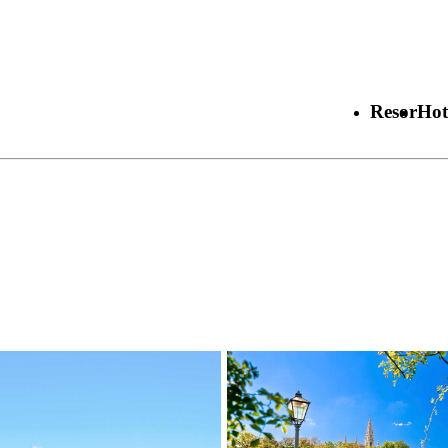
Resor
Hot