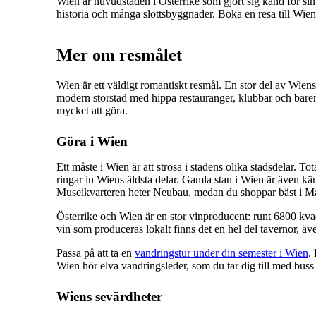
Wien är huvudstaden i Österrike som gjort sig känd för si
historia och många slottsbyggnader. Boka en resa till Wie
Mer om resmålet
Wien är ett väldigt romantiskt resmål. En stor del av Wiens
modern storstad med hippa restauranger, klubbar och barer. 
mycket att göra.
Göra i Wien
Ett måste i Wien är att strosa i stadens olika stadsdelar. To
ringar in Wiens äldsta delar. Gamla stan i Wien är även känt
Museikvarteren heter Neubau, medan du shoppar bäst i Mar
Österrike och Wien är en stor vinproducent: runt 6800 kv
vin som produceras lokalt finns det en hel del tavernor, äv
Passa på att ta en
vandringstur under din semester i Wien
.
Wien hör elva vandringsleder, som du tar dig till med bus
Wiens sevärdheter