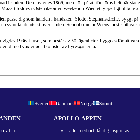
ad i staden. Den invigdes 1869, men höll på att förstöras helt när sta
ozart föddes i Österrike är en weekend i Wien ett ypperligt tillfälle at
n passa dig som handen i handsken. Slottet Stephanskirche, byggt på 1
 en svindlande utsikt över staden. Schönbrunn är Wiens mest ståtliga sl
nvigdes 1986. Huset, som består av 50 lägenheter, byggdes för att vara 
orerad med växter och blomster av hyresgästerna.
Sverige
Danmark
Norge
Suomi
DANDEN
APOLLO-APPEN
brev här
Ladda ned och låt dig inspireras