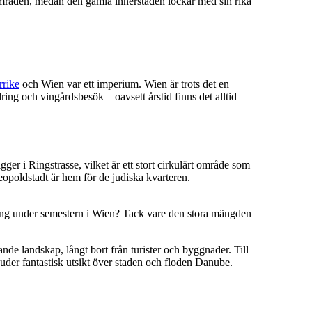
nområden, medan den gamla innerstaden lockar med sin rika
rrike
och Wien var ett imperium. Wien är trots det en
ring och vingårdsbesök – oavsett årstid finns det alltid
gger i Ringstrasse, vilket är ett stort cirkulärt område som
Leopoldstadt är hem för de judiska kvarteren.
ning under semestern i Wien? Tack vare den stora mängden
jande landskap, långt bort från turister och byggnader. Till
uder fantastisk utsikt över staden och floden Danube.