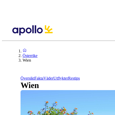
Österrike
Wien
Översikt
Fakta
Väder
Utflykter
Restips
Wien