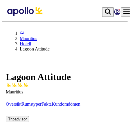
Mauritius
Hotell
Lagoon Attitude
Lagoon Attitude
Mauritius
Översikt
Rumstyper
Fakta
Kundomdömen
Tripadvisor