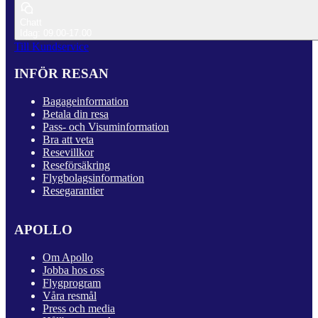
Chatt
Idag: 09.00-17.00
Till Kundservice
INFÖR RESAN
Bagageinformation
Betala din resa
Pass- och Visuminformation
Bra att veta
Resevillkor
Reseförsäkring
Flygbolagsinformation
Resegarantier
APOLLO
Om Apollo
Jobba hos oss
Flygprogram
Våra resmål
Press och media