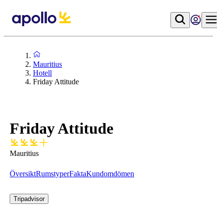
Mauritius
Hotell
Friday Attitude
Friday Attitude
Mauritius
Översikt
Rumstyper
Fakta
Kundomdömen
Tripadvisor