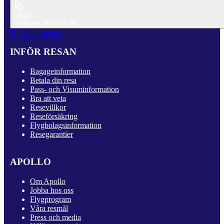
Chatt
Imorgon: 09.00-17.00
Till Kundservice
INFÖR RESAN
Bagageinformation
Betala din resa
Pass- och Visuminformation
Bra att veta
Resevillkor
Reseförsäkring
Flygbolagsinformation
Resegarantier
APOLLO
Om Apollo
Jobba hos oss
Flygprogram
Våra resmål
Press och media