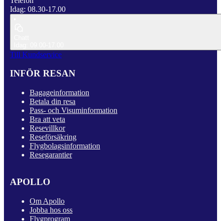
Telefon
Idag: 08.30-17.00
Chatt
Idag: 09.00-17.00
Till Kundservice
INFÖR RESAN
Bagageinformation
Betala din resa
Pass- och Visuminformation
Bra att veta
Resevillkor
Reseförsäkring
Flygbolagsinformation
Resegarantier
APOLLO
Om Apollo
Jobba hos oss
Flygprogram