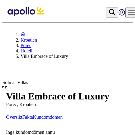
Kroatien
Porec
Hotell
Villa Embrace of Luxury
Solmar Villas
Villa Embrace of Luxury
Porec, Kroatien
Översikt
Fakta
Kundomdömen
Inga kundomdömen ännu