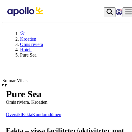
Kroatien
Omis riviera
Hotell
Pure Sea
Solmar Villas
Pure Sea
Omis riviera, Kroatien
Översikt
Fakta
Kundomdömen
Fakta – vissa faciliteter/aktiviteter mot