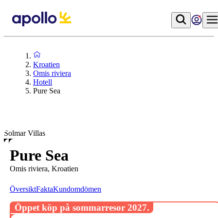
Kroatien
Omis riviera
Hotell
Pure Sea
Solmar Villas
Pure Sea
Omis riviera, Kroatien
Översikt
Fakta
Kundomdömen
Öppet köp på sommarresor 2027.