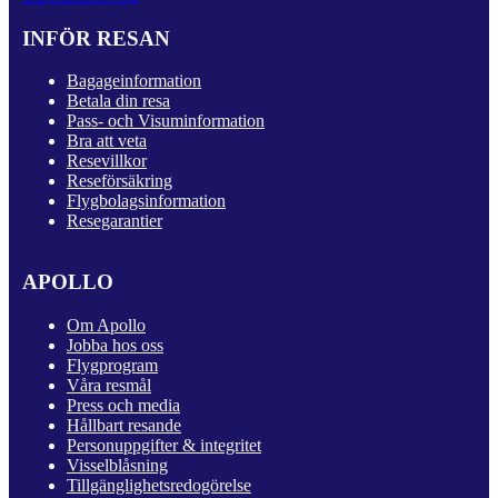
INFÖR RESAN
Bagageinformation
Betala din resa
Pass- och Visuminformation
Bra att veta
Resevillkor
Reseförsäkring
Flygbolagsinformation
Resegarantier
APOLLO
Om Apollo
Jobba hos oss
Flygprogram
Våra resmål
Press och media
Hållbart resande
Personuppgifter & integritet
Visselblåsning
Tillgänglighetsredogörelse