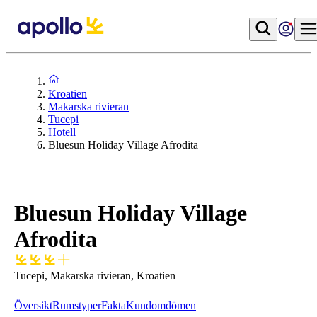
Kroatien
Makarska rivieran
Tucepi
Hotell
Bluesun Holiday Village Afrodita
Bluesun Holiday Village
Afrodita
Tucepi, Makarska rivieran, Kroatien
Översikt
Rumstyper
Fakta
Kundomdömen