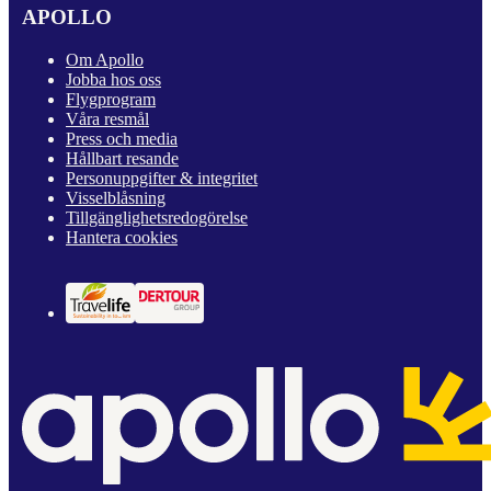
APOLLO
Om Apollo
Jobba hos oss
Flygprogram
Våra resmål
Press och media
Hållbart resande
Personuppgifter & integritet
Visselblåsning
Tillgänglighetsredogörelse
Hantera cookies