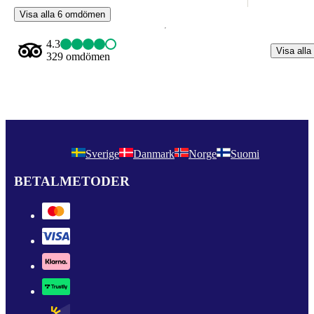
Visa alla 6 omdömen
4.3
Visa alla
329 omdömen
Sverige
Danmark
Norge
Suomi
BETALMETODER