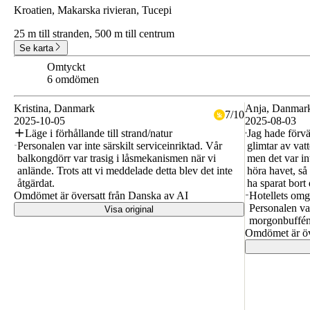
Kroatien, Makarska rivieran, Tucepi
25 m till stranden,
500 m till centrum
Se karta
Omtyckt
7.8
6 omdömen
Kristina
, Danmark
Anja
, Danmar
7
/
10
2025-10-05
2025-08-03
Läge i förhållande till strand/natur
Jag hade förvä
Personalen var inte särskilt serviceinriktad. Vår
glimtar av vat
balkongdörr var trasig i låsmekanismen när vi
men det var in
anlände. Trots att vi meddelade detta blev det inte
höra havet, så
åtgärdat.
ha sparat bort 
Omdömet är översatt från Danska av AI
Hotellets omgi
Personalen var
Visa original
morgonbuffén.
Omdömet är öv