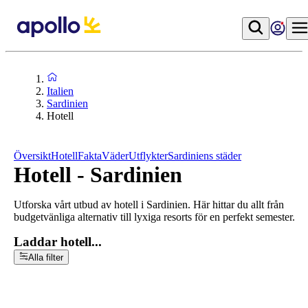
Italien
Sardinien
Hotell
Översikt
Hotell
Fakta
Väder
Utflykter
Sardiniens städer
Hotell - Sardinien
Utforska vårt utbud av hotell i Sardinien. Här hittar du allt från
budgetvänliga alternativ till lyxiga resorts för en perfekt semester.
Laddar hotell...
Alla filter