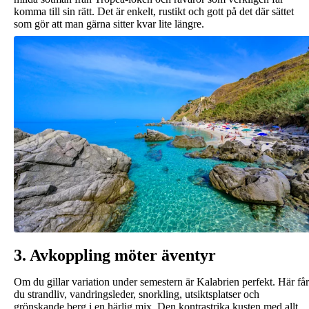
komma till sin rätt. Det är enkelt, rustikt och gott på det där sättet
som gör att man gärna sitter kvar lite längre.
3. Avkoppling möter äventyr
Om du gillar variation under semestern är Kalabrien perfekt. Här får
du strandliv, vandringsleder, snorkling, utsiktsplatser och
grönskande berg i en härlig mix. Den kontrastrika kusten med allt