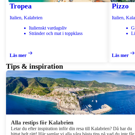
Tropea
Pizzo
Italien, Kalabrien
Italien, Kal
Italienskt vardagsliv
Ge
Stränder och mat i toppklass
Li
Läs mer
Läs mer
Tips & inspiration
Alla restips för Kalabrien
Letar du efter inspiration inför din resa till Kalabrien? Då har du
hittat helt rätt! Här samlar vi alla våra bästa tips på vad du inte får