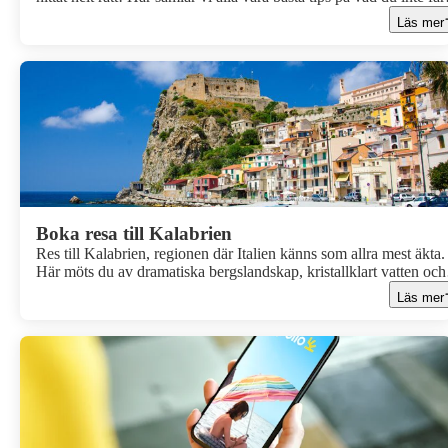
missa under semestern.
Läs mer
Boka resa till Kalabrien
Res till Kalabrien, regionen där Italien känns som allra mest äkta.
Här möts du av dramatiska bergslandskap, kristallklart vatten och
små färgstarka städer som bjuder på genuint vardagsliv och stora
Läs mer
upplevelser. Här går dagarna lite långsammare, kvällarna känns li
varmare och varje kurva på de slingrande kustvägarna bjuder på 
ny vy som får dig att stanna upp.