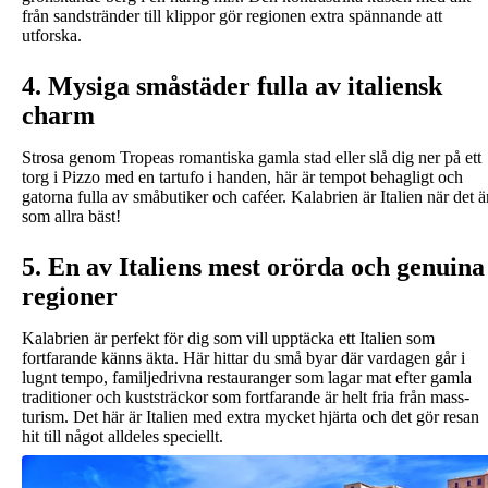
från sandstränder till klippor gör regionen extra spännande att
utforska.
4. Mysiga småstäder fulla av italiensk
charm
Strosa genom Tropeas romantiska gamla stad eller slå dig ner på ett
torg i Pizzo med en tartufo i handen, här är tempot behagligt och
gatorna fulla av småbutiker och caféer. Kalabrien är Italien när det ä
som allra bäst!
5. En av Italiens mest orörda och genuina
regioner
Kalabrien är perfekt för dig som vill upptäcka ett Italien som
fortfarande känns äkta. Här hittar du små byar där vardagen går i
lugnt tempo, familjedrivna restauranger som lagar mat efter gamla
traditioner och kuststräckor som fortfarande är helt fria från mass­
turism. Det här är Italien med extra mycket hjärta och det gör resan
hit till något alldeles speciellt.