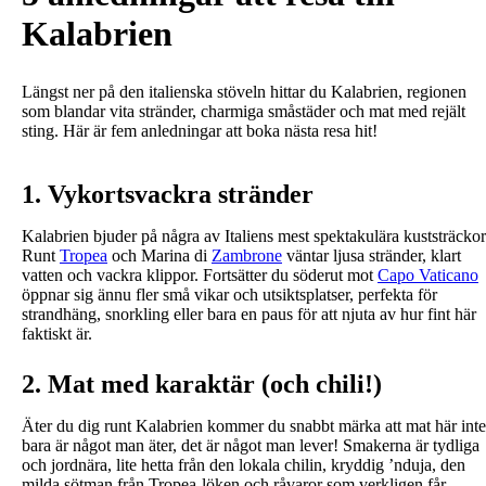
Kalabrien
Längst ner på den italienska stöveln hittar du Kalabrien, regionen
som blandar vita stränder, charmiga småstäder och mat med rejält
sting. Här är fem anledningar att boka nästa resa hit!
1. Vykortsvackra stränder
Kalabrien bjuder på några av Italiens mest spektakulära kuststräckor
Runt
Tropea
och Marina di
Zambrone
väntar ljusa stränder, klart
vatten och vackra klippor. Fortsätter du söderut mot
Capo Vaticano
öppnar sig ännu fler små vikar och utsiktsplatser, perfekta för
strandhäng, snorkling eller bara en paus för att njuta av hur fint här
faktiskt är.
2. Mat med karaktär (och chili!)
Äter du dig runt Kalabrien kommer du snabbt märka att mat här inte
bara är något man äter, det är något man lever! Smakerna är tydliga
och jordnära, lite hetta från den lokala chilin, kryddig ’nduja, den
milda sötman från Tropea‑löken och råvaror som verkligen får