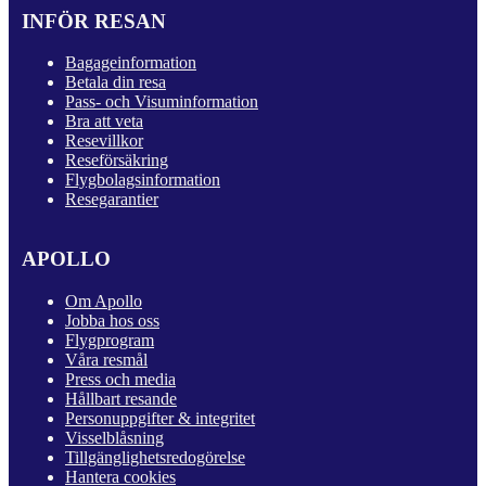
INFÖR RESAN
Bagageinformation
Betala din resa
Pass- och Visuminformation
Bra att veta
Resevillkor
Reseförsäkring
Flygbolagsinformation
Resegarantier
APOLLO
Om Apollo
Jobba hos oss
Flygprogram
Våra resmål
Press och media
Hållbart resande
Personuppgifter & integritet
Visselblåsning
Tillgänglighetsredogörelse
Hantera cookies