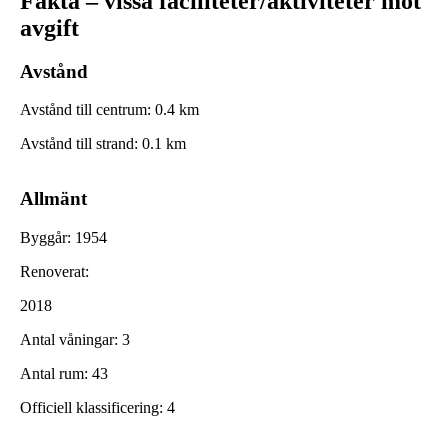
Fakta – vissa faciliteter/aktiviteter mot
avgift
Avstånd
Avstånd till centrum
:
0.4
km
Avstånd till strand
:
0.1
km
Allmänt
Byggår
:
1954
Renoverat
:
2018
Antal våningar
:
3
Antal rum
:
43
Officiell klassificering
:
4