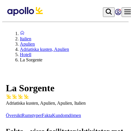
Italien
Apulien
Adriatiska kusten, Apulien
Hotell
La Sorgente
La Sorgente
Adriatiska kusten, Apulien, Apulien, Italien
Översikt
Rumstyper
Fakta
Kundomdömen