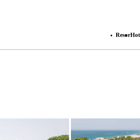
Resor
Hot