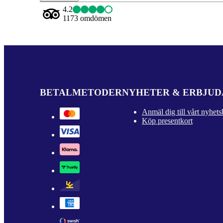
4.2
1173 omdömen
BETALMETODER
NYHETER & ERBJU
Anmäl dig till vårt nyhets
Köp presentkort