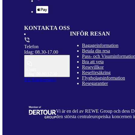
KONTAKTA OSS
INFÖR RESAN
Bagageinformation
Telefon
Betala din resa
Idag: 08.30-17.00
Pass- och Visuminformatio
Bra att veta
Resevillkor
Chatt
Reseförsäkring
Idag: 09.00-17.00
Flygbolagsinformation
Till Kundservice
Resegarantier
Vi är en del av REWE Group och dess
den största centraleuropeiska koncernen i