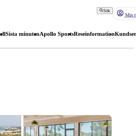
Sök
Min r
ell
Sista minuten
Apollo Sports
Reseinformation
Kundser