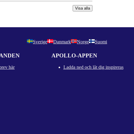
Visa alla
Sverige
Danmark
Norge
Suomi
DANDEN
APOLLO-APPEN
brev här
Ladda ned och låt dig inspireras