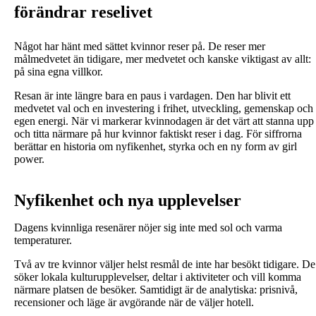
förändrar reselivet
Något har hänt med sättet kvinnor reser på. De reser mer
målmedvetet än tidigare, mer medvetet och kanske viktigast av allt:
på sina egna villkor.
Resan är inte längre bara en paus i vardagen. Den har blivit ett
medvetet val och en investering i frihet, utveckling, gemenskap och
egen energi. När vi markerar kvinnodagen är det värt att stanna upp
och titta närmare på hur kvinnor faktiskt reser i dag. För siffrorna
berättar en historia om nyfikenhet, styrka och en ny form av girl
power.
Nyfikenhet och nya upplevelser
Dagens kvinnliga resenärer nöjer sig inte med sol och varma
temperaturer.
Två av tre kvinnor väljer helst resmål de inte har besökt tidigare. De
söker lokala kulturupplevelser, deltar i aktiviteter och vill komma
närmare platsen de besöker. Samtidigt är de analytiska: prisnivå,
recensioner och läge är avgörande när de väljer hotell.