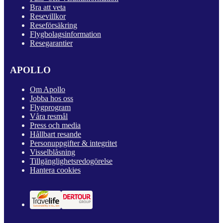
Bra att veta
Resevillkor
Reseförsäkring
Flygbolagsinformation
Resegarantier
APOLLO
Om Apollo
Jobba hos oss
Flygprogram
Våra resmål
Press och media
Hållbart resande
Personuppgifter & integritet
Visselblåsning
Tillgänglighetsredogörelse
Hantera cookies