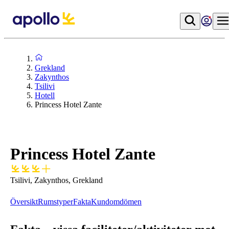
Grekland
Zakynthos
Tsilivi
Hotell
Princess Hotel Zante
Princess Hotel Zante
Tsilivi, Zakynthos, Grekland
Översikt
Rumstyper
Fakta
Kundomdömen