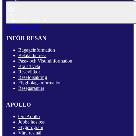
Chatt
Imorgon: 09.00-17.00
Till Kundservice
INFÖR RESAN
Bagageinformation
Betala din resa
Pass- och Visuminformation
Bra att veta
Resevillkor
Reseförsäkring
Flygbolagsinformation
Resegarantier
APOLLO
Om Apollo
Jobba hos oss
Flygprogram
Våra resmål