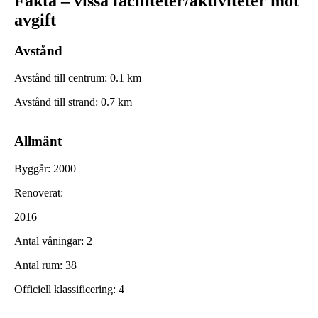
Fakta – vissa faciliteter/aktiviteter mot
avgift
Avstånd
Avstånd till centrum
:
0.1
km
Avstånd till strand
:
0.7
km
Allmänt
Byggår
:
2000
Renoverat
:
2016
Antal våningar
:
2
Antal rum
:
38
Officiell klassificering
:
4