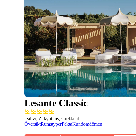
Lesante Classic
Tsilivi, Zakynthos, Grekland
Översikt
Rumstyper
Fakta
Kundomdömen