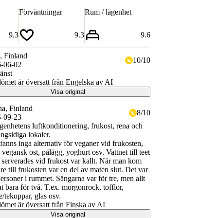
Förväntningar
Rum / lägenhet
9.3
9.3
9.6
o
, Finland
10
/
10
-06-02
änst
met är översatt från Engelska av AI
Visa original
na
, Finland
8
/
10
-09-23
genhetens luftkonditionering, frukost, rena och
ngsidiga lokaler.
fanns inga alternativ för veganer vid frukosten,
. vegansk ost, pålägg, yoghurt osv. Vattnet till teet
serverades vid frukost var kallt. När man kom
re till frukosten var en del av maten slut. Det var
personer i rummet. Sängarna var för tre, men allt
t bara för två. T.ex. morgonrock, tofflor,
e/tekoppar, glas osv.
met är översatt från Finska av AI
Visa original