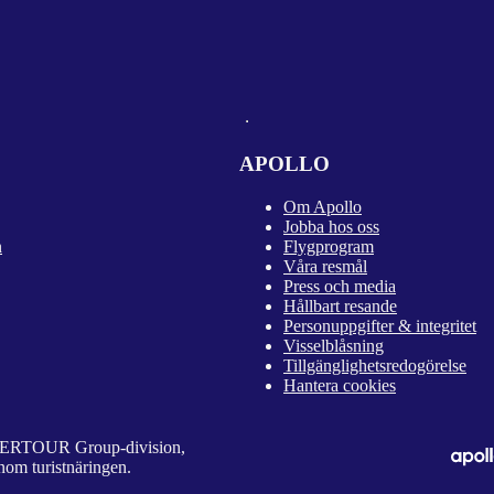
APOLLO
Om Apollo
Jobba hos oss
n
Flygprogram
Våra resmål
Press och media
Hållbart resande
Personuppgifter & integritet
Visselblåsning
Tillgänglighetsredogörelse
Hantera cookies
 DERTOUR Group-division,
nom turistnäringen.