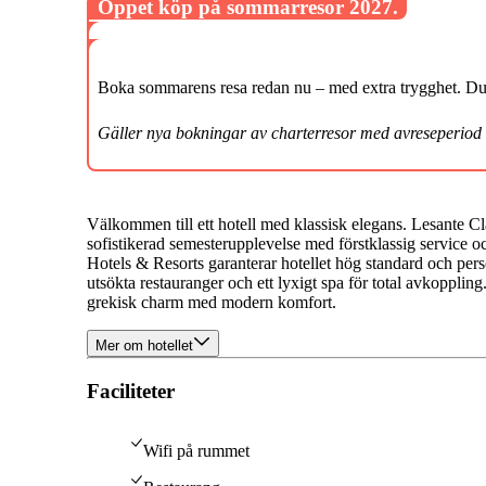
Öppet köp på sommarresor 2027.
Boka sommarens resa redan nu – med extra trygghet. Du k
Gäller nya bokningar av charterresor med avreseperiod
Välkommen till ett hotell med klassisk elegans.
Lesante Cl
sofistikerad semesterupplevelse med förstklassig service o
Hotels & Resorts garanterar hotellet hög standard och per
utsökta restauranger och ett lyxigt spa för total avkopplin
grekisk charm med modern komfort.
Mer om hotellet
Faciliteter
Wifi på rummet