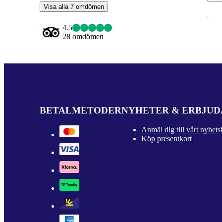
Visa alla 7 omdömen
4.5
28 omdömen
BETALMETODER
NYHETER & ERBJU
Anmäl dig till vårt nyhets
Köp presentkort