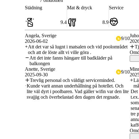
7 omdömen
Städning
Mat & dryck
Service
9.4
8.9
Angela
, Sverige
Juh
9
/
10
2026-06-02
2026
Att det var så lugnt i matsalen och vid poolområdet
Tj
och att de löste allt vi ville göra .
Omdö
Att det inte fanns hängare till badkläder på
balkongen
Anette
, Sverige
Min
9
/
10
2025-09-30
2025
Trevlig personal och väldigt serviceminded.
Lä
Kunde varit annan underhållning på hotellet. Och
må
lite väl dyrt i poolbaren. Vad gäller wifin var den lite
Det 
svajjig och överbelastad den dagen det regnade.
t.ex
som 
sena
tre 
anna
kaff
Omdö