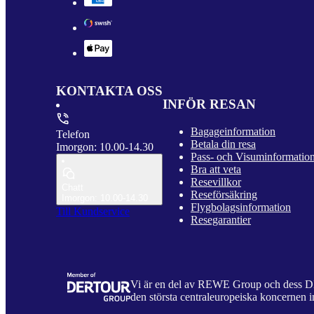
KONTAKTA OSS
INFÖR RESAN
Bagageinformation
Telefon
Betala din resa
Imorgon: 10.00-14.30
Pass- och Visuminformatio
Bra att veta
Resevillkor
Chatt
Reseförsäkring
Imorgon: 10.00-14.30
Flygbolagsinformation
Till Kundservice
Resegarantier
Vi är en del av REWE Group och dess
den största centraleuropeiska koncernen i