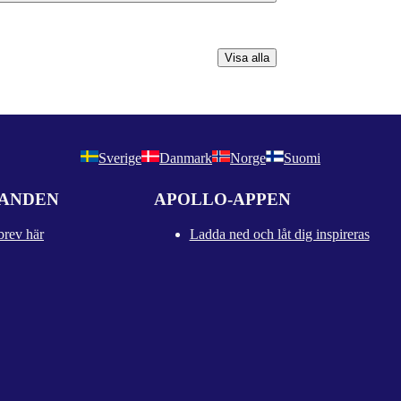
Visa alla
Sverige
Danmark
Norge
Suomi
DANDEN
APOLLO-APPEN
brev här
Ladda ned och låt dig inspireras