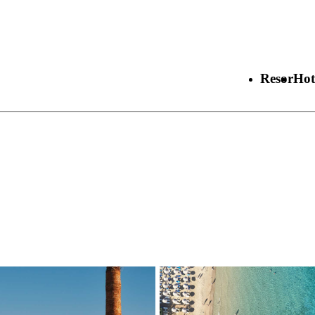
Resor
Hot