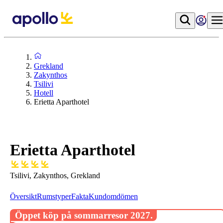
Grekland
Zakynthos
Tsilivi
Hotell
Erietta Aparthotel
Erietta Aparthotel
Tsilivi, Zakynthos, Grekland
Översikt
Rumstyper
Fakta
Kundomdömen
Öppet köp på sommarresor 2027.