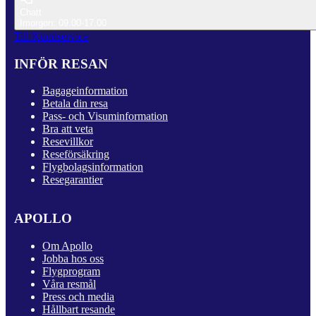
Chatt
Imorgon: 09.00-17.00
Till Kundservice
INFÖR RESAN
Bagageinformation
Betala din resa
Pass- och Visuminformation
Bra att veta
Resevillkor
Reseförsäkring
Flygbolagsinformation
Resegarantier
APOLLO
Om Apollo
Jobba hos oss
Flygprogram
Våra resmål
Press och media
Hållbart resande