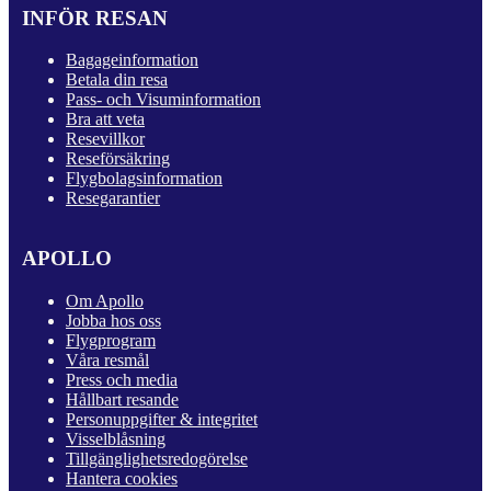
INFÖR RESAN
Bagageinformation
Betala din resa
Pass- och Visuminformation
Bra att veta
Resevillkor
Reseförsäkring
Flygbolagsinformation
Resegarantier
APOLLO
Om Apollo
Jobba hos oss
Flygprogram
Våra resmål
Press och media
Hållbart resande
Personuppgifter & integritet
Visselblåsning
Tillgänglighetsredogörelse
Hantera cookies