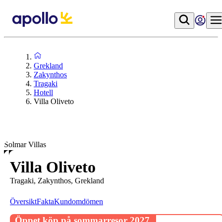
Grekland
Zakynthos
Tragaki
Hotell
Villa Oliveto
Solmar Villas
Villa Oliveto
Tragaki, Zakynthos, Grekland
Översikt
Fakta
Kundomdömen
Öppet köp på sommarresor 2027.