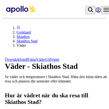
Grekland
Skiathos
Skiathos Stad
Väder
Översikt
Hotell
Fakta
Väder
Utflykter
Väder - Skiathos Stad
Se väder och temperaturer i Skiathos Stad. Hitta den bästa tiden att
resa och planera din semester efter klimatet.
Hur är vädret när du ska resa till
Skiathos Stad?