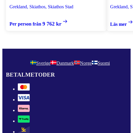
Grekland, Skiathos, Skiathos Stad
Grekland, S
9 762 kr
Per person från
Läs mer
Sverige
Danmark
Norge
Suomi
BETALMETODER