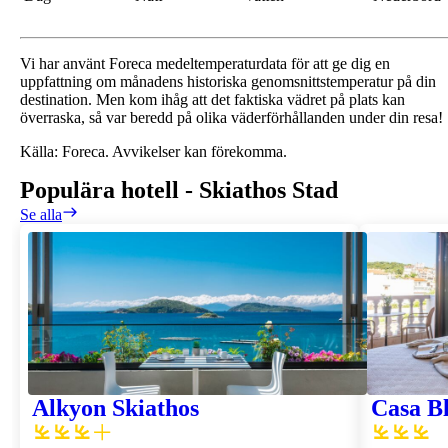
Vi har använt Foreca medeltemperaturdata för att ge dig en
uppfattning om månadens historiska genomsnittstemperatur på din
destination. Men kom ihåg att det faktiska vädret på plats kan
överraska, så var beredd på olika väderförhållanden under din resa!
Källa: Foreca. Avvikelser kan förekomma.
Populära hotell
-
Skiathos Stad
Se alla
Alkyon Skiathos
Casa B