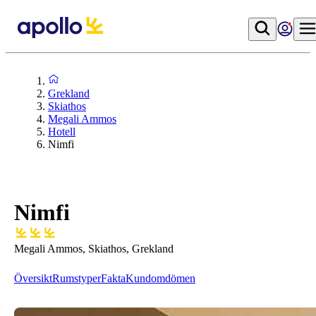
Grekland
Skiathos
Megali Ammos
Hotell
Nimfi
Nimfi
Megali Ammos, Skiathos, Grekland
Översikt
Rumstyper
Fakta
Kundomdömen