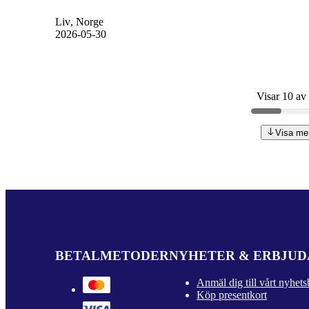
Liv
, Norge
2026-05-30
Visar 10 av
Visa me
BETALMETODER
NYHETER & ERBJU
Anmäl dig till vårt nyhets
Köp presentkort