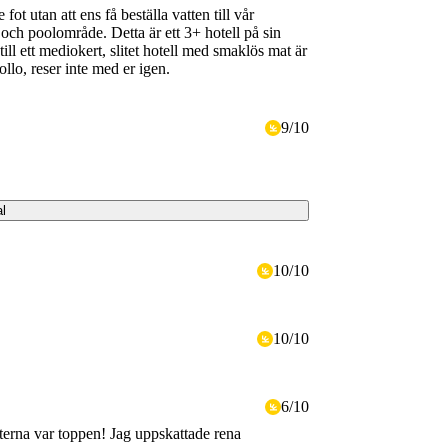
t utan att ens få beställa vatten till vår
 och poolområde. Detta är ett 3+ hotell på sin
till ett mediokert, slitet hotell med smaklös mat är
llo, reser inte med er igen.
9
/
10
al
10
/
10
10
/
10
6
/
10
erna var toppen! Jag uppskattade rena