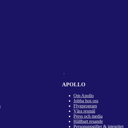
APOLLO
Om Apollo
Jobba hos oss
n
Flygprogram
Våra resmål
Press och media
Hållbart resande
Personuppgifter & integritet