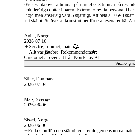
Fick vänta över 2 timmar på rum efter 8 timmar på resande fo
minderåriga dotter i baren. Extremt otrevlig personal i bar
höjd men anser sig vara 5 stjärnigt. Att betala 105€ i skatt 
ett skämt. Se över ankomstrutiner för era resenärer här Apo
Anita
, Norge
2026-07-18
Service, rummet, maten🥰
Allt var jättebra. Rekommenderas🥰
Omdömet är översatt från Norska av AI
Visa origin
Stine
, Danmark
2026-07-04
Mats
, Sverige
2026-06-06
Sissel
, Norge
2026-06-06
Frukostbuffén och städningen av de gemensamma toalett