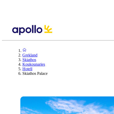
Grekland
Skiathos
Koukounaries
Hotell
Skiathos Palace