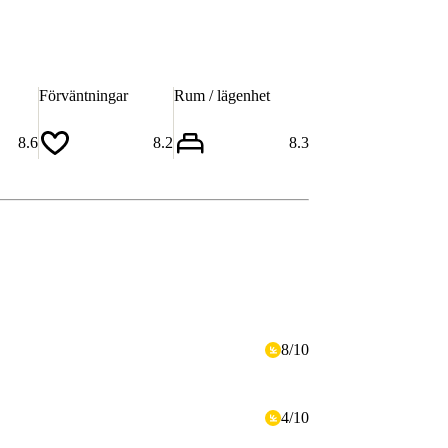
Förväntningar
Rum / lägenhet
8.6
8.2
8.3
8
/
10
4
/
10