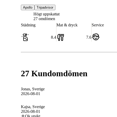
Apollo
Tripadvisor
Högt uppskattat
8.4
27 omdömen
Städning
Mat & dryck
Service
8.4
7.6
27 Kundomdömen
Jonas
, Sverige
2026-08-01
Kajsa
, Sverige
2026-08-01
Ok utsikt.