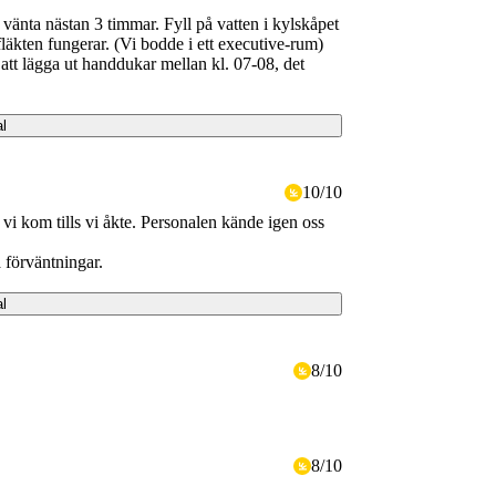
vänta nästan 3 timmar. Fyll på vatten i kylskåpet
läkten fungerar. (Vi bodde i ett executive-rum)
att lägga ut handdukar mellan kl. 07-08, det
al
10
/
10
tt vi kom tills vi åkte. Personalen kände igen oss
a förväntningar.
al
8
/
10
8
/
10