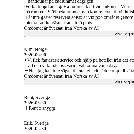
handdukar på badrummet dagligen.
Förbättringsförslag: Ha rummet klart vid ankomst. Vi fick 
på rummet. Städ hela rummet och kontrollera att frånluftsf
Låt inte gäster reservera solstolar vid poolområdet genom 
hindrar andra gäster från att få plats.
Omdömet är översatt från Norska av AI
Visa origin
Kim
, Norge
2026-06-06
Vi fick fantastisk service och hjälp på hotellet från det a
väl och vi kände oss varmt välkomna varje dag.
Nej, jag kan inte säga att hotellet helt nådde upp till vår
Omdömet är översatt från Norska av AI
Visa origin
Berit
, Sverige
2026-05-30
Rent o snyggt
Erik
, Sverige
2026-05-30