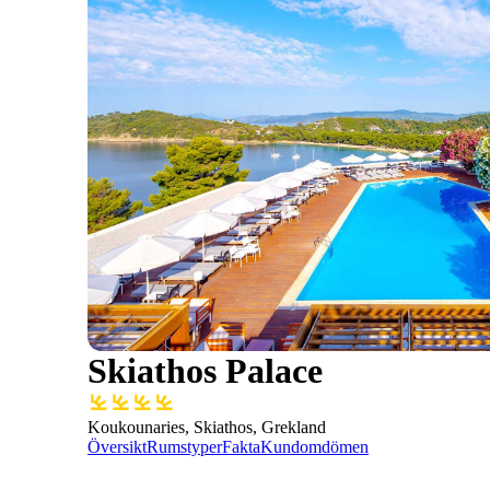
Skiathos Palace
Koukounaries, Skiathos, Grekland
Översikt
Rumstyper
Fakta
Kundomdömen