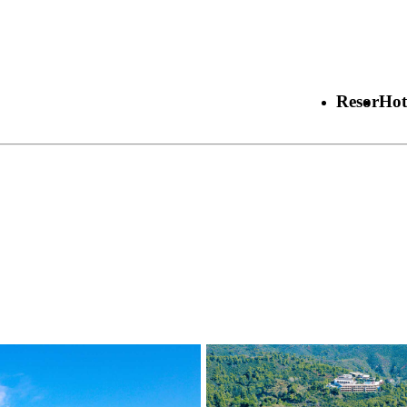
Resor
Hot