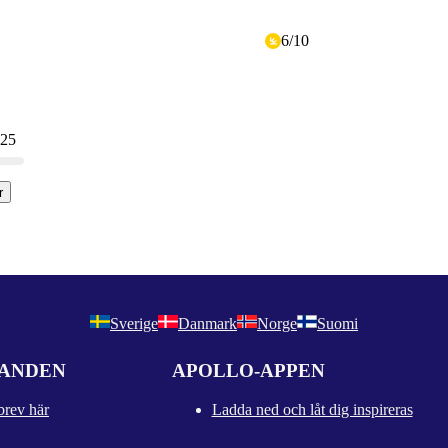
6
/
10
 25
r
Sverige
Danmark
Norge
Suomi
DANDEN
APOLLO-APPEN
brev här
Ladda ned och låt dig inspireras