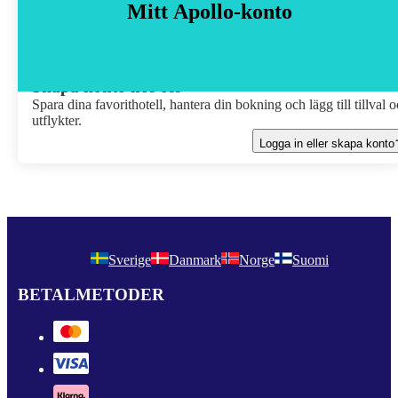
Mitt Apollo-konto
Skapa konto hos oss
Spara dina favorithotell, hantera din bokning och lägg till tillval 
utflykter.
Logga in eller skapa konto
Sverige
Danmark
Norge
Suomi
BETALMETODER