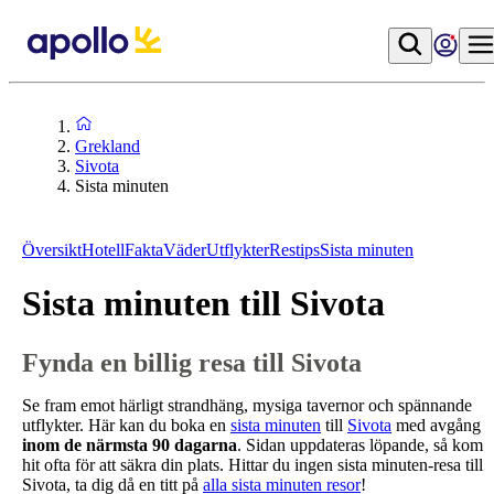
Grekland
Sivota
Sista minuten
Översikt
Hotell
Fakta
Väder
Utflykter
Restips
Sista minuten
Sista minuten till Sivota
Fynda en billig resa till Sivota
Se fram emot härligt strandhäng, mysiga tavernor och spännande
utflykter. Här kan du boka en
sista minuten
till
Sivota
med avgång
inom de närmsta 90 dagarna
. Sidan uppdateras löpande, så kom
hit ofta för att säkra din plats. Hittar du ingen sista minuten-resa till
Sivota, ta dig då en titt på
alla sista minuten resor
!