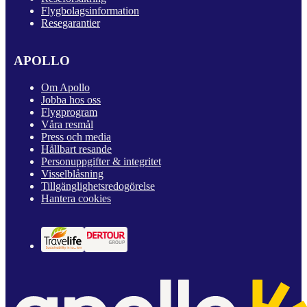
Flygbolagsinformation
Resegarantier
APOLLO
Om Apollo
Jobba hos oss
Flygprogram
Våra resmål
Press och media
Hållbart resande
Personuppgifter & integritet
Visselblåsning
Tillgänglighetsredogörelse
Hantera cookies