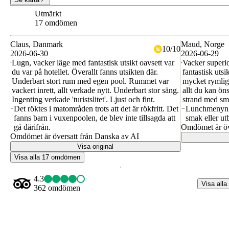
Utmärkt
8.9
17 omdömen
Claus
, Danmark
Maud
, Norge
10
/
10
2026-06-30
2026-06-29
Lugn, vacker läge med fantastisk utsikt oavsett var
Vacker superio
du var på hotellet. Överallt fanns utsikten där.
fantastisk uts
Underbart stort rum med egen pool. Rummet var
mycket rymlig
vackert inrett, allt verkade nytt. Underbart stor säng.
allt du kan öns
Ingenting verkade 'turistslitet'. Ljust och fint.
strand med sm
Det röktes i matområden trots att det är rökfritt. Det
Lunchmenyn k
fanns barn i vuxenpoolen, de blev inte tillsagda att
smak eller ut
gå därifrån.
Omdömet är öv
Omdömet är översatt från Danska av AI
Visa original
Visa alla 17 omdömen
4.3
Visa alla
362 omdömen