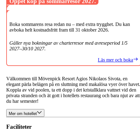
Öppet köp på sommarresor 2027.
Boka sommarens resa redan nu – med extra trygghet. Du kan
avboka helt kostnadsfritt fram till 31 oktober 2026.
Gäller nya bokningar av charterresor med avreseperiod 1/5
2027–30/10 2027.
Läs mer och boka
Välkommen till Mövenpick Resort Agios Nikolaos Sivota, en
elegant pärla belägen på en sluttning med makalösa vyer över havet
Koppla av vid poolen, ta ett dopp i det kristallklara vattnet vid den
privata stranden och ät gott i hotellets restaurang och bara njut av att
du har semester!
Mer om hotellet
Faciliteter