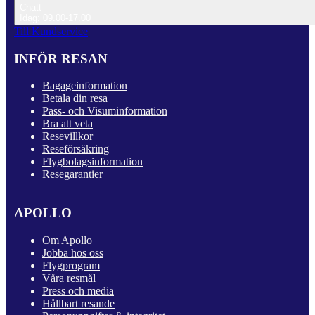
Chatt
Idag: 09.00-17.00
Till Kundservice
INFÖR RESAN
Bagageinformation
Betala din resa
Pass- och Visuminformation
Bra att veta
Resevillkor
Reseförsäkring
Flygbolagsinformation
Resegarantier
APOLLO
Om Apollo
Jobba hos oss
Flygprogram
Våra resmål
Press och media
Hållbart resande