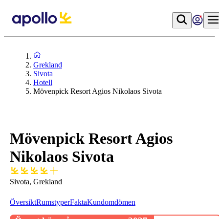
Grekland
Sivota
Hotell
Mövenpick Resort Agios Nikolaos Sivota
Mövenpick Resort Agios
Nikolaos Sivota
Sivota, Grekland
Översikt
Rumstyper
Fakta
Kundomdömen