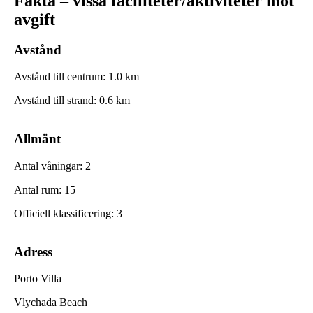
Fakta – vissa faciliteter/aktiviteter mot
avgift
Avstånd
Avstånd till centrum
:
1.0
km
Avstånd till strand
:
0.6
km
Allmänt
Antal våningar
:
2
Antal rum
:
15
Officiell klassificering
:
3
Adress
Porto Villa
Vlychada Beach