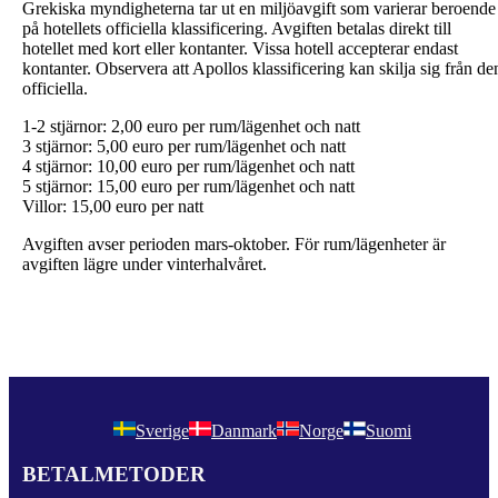
Grekiska myndigheterna tar ut en miljöavgift som varierar beroende
på hotellets officiella klassificering. Avgiften betalas direkt till
hotellet med kort eller kontanter. Vissa hotell accepterar endast
kontanter. Observera att Apollos klassificering kan skilja sig från de
officiella.
1-2 stjärnor: 2,00 euro per rum/lägenhet och natt
3 stjärnor: 5,00 euro per rum/lägenhet och natt
4 stjärnor: 10,00 euro per rum/lägenhet och natt
5 stjärnor: 15,00 euro per rum/lägenhet och natt
Villor: 15,00 euro per natt
Avgiften avser perioden mars-oktober. För rum/lägenheter är
avgiften lägre under vinterhalvåret.
Sverige
Danmark
Norge
Suomi
BETALMETODER