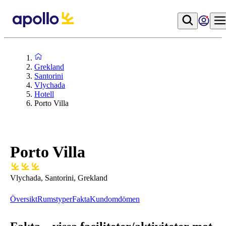
Grekland
Santorini
Vlychada
Hotell
Porto Villa
Porto Villa
Vlychada, Santorini, Grekland
Översikt
Rumstyper
Fakta
Kundomdömen