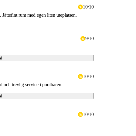
10
/
10
 Jättefint rum med egen liten uteplatsen.
9
/
10
al
10
/
10
 och trevlig service i poolbaren.
al
10
/
10