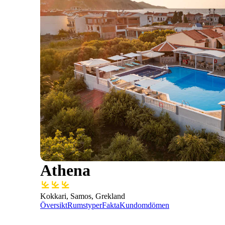
Athena
Kokkari, Samos, Grekland
Översikt
Rumstyper
Fakta
Kundomdömen