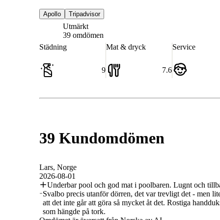
Apollo
Tripadvisor
Utmärkt
8.6
39 omdömen
Städning
Mat & dryck
Service
9
7.6
39 Kundomdömen
Lars
, Norge
2026-08-01
Underbar pool och god mat i poolbaren. Lugnt och tillba
Svalbo precis utanför dörren, det var trevligt det - men lite
att det inte går att göra så mycket åt det. Rostiga handd
som hängde på tork.