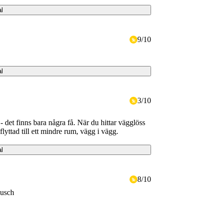
al
9
/
10
al
3
/
10
- det finns bara några få. När du hittar vägglöss
 flyttad till ett mindre rum, vägg i vägg.
al
8
/
10
dusch