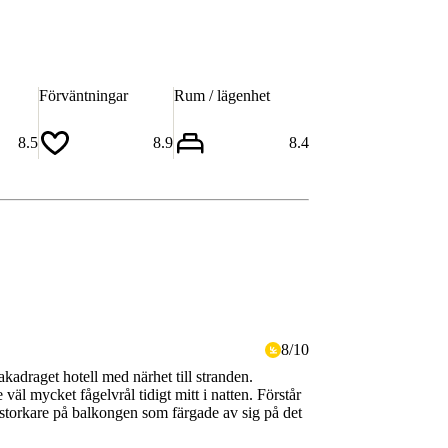
Förväntningar
Rum / lägenhet
8.5
8.9
8.4
8
/
10
kadraget hotell med närhet till stranden.
 väl mycket fågelvrål tidigt mitt i natten. Förstår
ukstorkare på balkongen som färgade av sig på det