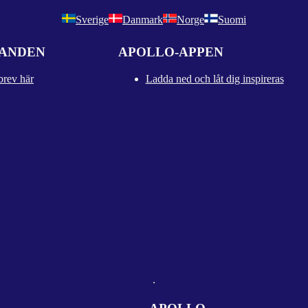
Sverige
Danmark
Norge
Suomi
DANDEN
APOLLO-APPEN
brev här
Ladda ned och låt dig inspireras