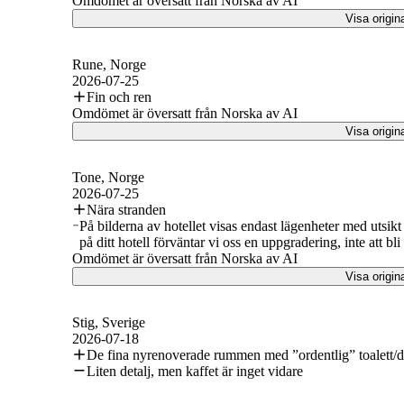
Omdömet är översatt från Norska av AI
Visa origin
Rune
, Norge
2026-07-25
Fin och ren
Omdömet är översatt från Norska av AI
Visa origin
Tone
, Norge
2026-07-25
Nära stranden
På bilderna av hotellet visas endast lägenheter med utsikt 
på ditt hotell förväntar vi oss en uppgradering, inte att bli
Omdömet är översatt från Norska av AI
Visa origin
Stig
, Sverige
2026-07-18
De fina nyrenoverade rummen med ”ordentlig” toalett/
Liten detalj, men kaffet är inget vidare