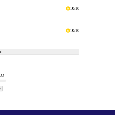
10
/
10
10
/
10
al
 33
r