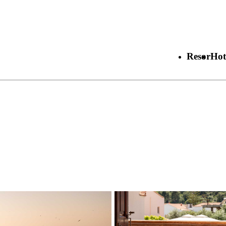
Resor
Hot