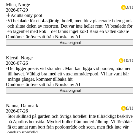
Mina
, Norge
2
/
1
2026-07-29
Adults only pool
Vi betalade för ett 4-stjärnigt hotell, men blev placerade i den gaml
och slitna delen av resorten. Det var inte heller rent. Vi betalade för
en lägenhet med kök – det fanns inget kök! Bara en vattenkokare
Omdömet är översatt från Norska av AI
Visa original
Kjersti
, Norge
10
/
1
2026-07-26
Det ligger precis vid stranden. Man kan ligga vid poolen, nära ner
till havet. Väldigt bra med ett vuxenområde/pool. Vi har varit här
många gånger, kommer tillbaka hit.
Omdömet är översatt från Norska av AI
Visa original
Nanna
, Danmark
6
/
1
2026-07-26
Stor skillnad på garden och övriga hotellet. Inte tillräckligt beskrive
på Apollos hemsida. Mycket buller från underhållning. Vi försökte
få ett annat rum bort från poolområde och scen, men fick inte vår
önskan uppfylld.