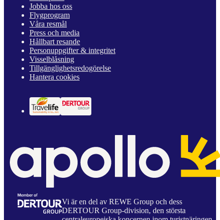
Jobba hos oss
Flygprogram
Våra resmål
Press och media
Hållbart resande
Personuppgifter & integritet
Visselblåsning
Tillgänglighetsredogörelse
Hantera cookies
Vi är en del av REWE Group och dess
DERTOUR Group-division, den största
centraleuropeiska koncernen inom turistnäringen.