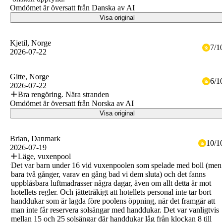
Omdömet är översatt från Danska av AI
Visa original
Kjetil
, Norge
7
/
1
2026-07-22
Gitte
, Norge
6
/
1
2026-07-22
Bra rengöring. Nära stranden
Omdömet är översatt från Norska av AI
Visa original
Brian
, Danmark
10
/
1
2026-07-19
Läge, vuxenpool
Det var barn under 16 vid vuxenpoolen som spelade med boll (men
bara två gånger, varav en gång bad vi dem sluta) och det fanns
uppblåsbara luftmadrasser några dagar, även om allt detta är mot
hotellets regler. Och jättetråkigt att hotellets personal inte tar bort
handdukar som är lagda före poolens öppning, när det framgår att
man inte får reservera solsängar med handdukar. Det var vanligtvis
mellan 15 och 25 solsängar där handdukar låg från klockan 8 till