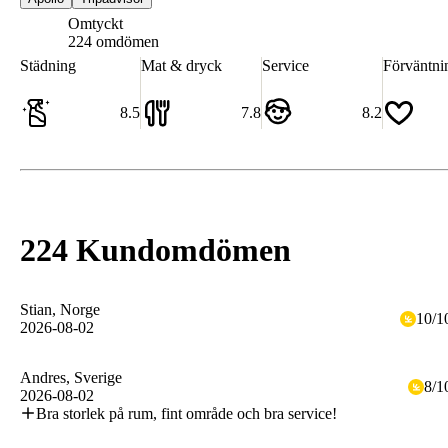
Omtyckt
7.8
224 omdömen
Städning
Mat & dryck
Service
Förväntni
8.5
7.8
8.2
224 Kundomdömen
Stian
, Norge
10
/
1
2026-08-02
Andres
, Sverige
8
/
1
2026-08-02
Bra storlek på rum, fint område och bra service!