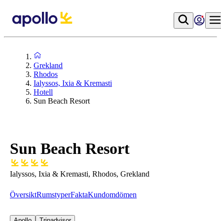
Grekland
Rhodos
Ialyssos, Ixia & Kremasti
Hotell
Sun Beach Resort
Sun Beach Resort
Ialyssos, Ixia & Kremasti, Rhodos, Grekland
Översikt
Rumstyper
Fakta
Kundomdömen
Apollo
Tripadvisor