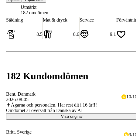
Utmärkt
8.6
182 omdömen
Städning
Mat & dryck
Service
Förväntni
8.5
8.6
9.1
182 Kundomdömen
Bent
, Danmark
10
/
1
2026-08-05
Ägarna och personalen. Har rest dit i 16 år!!!
Omdömet är översatt från Danska av AI
Visa original
Britt
, Sverige
9
/
1