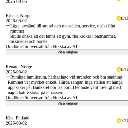
2026-08-05
Kjersti
, Norge
8
/
1
2026-08-02
Läge, avstånd till strand och matställen, service, utsikt från
rummet
Skulle önska att det fanns ett gym, fler krokar i badrummet,
diskmedel och borste.
Omdömet är översatt från Norska av AI
Visa original
Renate
, Norge
8
/
1
2026-08-02
Rymliga familjerum, härligt läge vid stranden och bra städning.
Rummet var mycket enkelt. Hårda sängar. Inga ställen att hänga
upp saker på. Badkaret bör tas bort. Det hade varit trevligt med
några bättre stolar på terrassen
Omdömet är översatt från Norska av AI
Visa original
Kiia
, Finland
7
/
1
2026-08-02