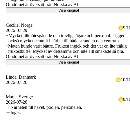
Omdömet är översatt från Norska av AI
Visa original
Cecilie
, Norge
9
/
1
2026-07-29
Mycket tillmötesgående och trevliga ägare och personal. Ligger
också mycket centralt i närhet till både stranden och centrum.
Maten kunde varit bättre. Frukost ingick och det var en lite tråkig
frukostbuffé. Mycket av detsamma och inte allt smakade så bra.
Omdömet är översatt från Norska av AI
Visa original
Linda
, Danmark
10
/
1
2026-07-26
Maria
, Sverige
9
/
1
2026-07-26
Närheten till havet, poolen, personalen.
Inget.