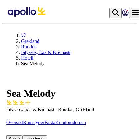
Grekland
Rhodos
Ialyssos, Ixia & Kremasti
Hotell
Sea Melody
Sea Melody
Ialyssos, Ixia & Kremasti, Rhodos, Grekland
Översikt
Rumstyper
Fakta
Kundomdömen
Apollo
Tripadvisor