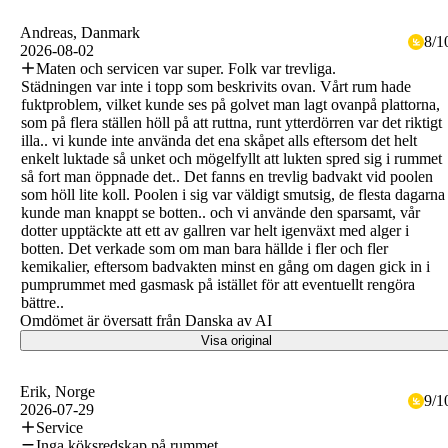
Andreas
, Danmark
8
/
1
2026-08-02
Maten och servicen var super. Folk var trevliga.
Städningen var inte i topp som beskrivits ovan. Vårt rum hade
fuktproblem, vilket kunde ses på golvet man lagt ovanpå plattorna,
som på flera ställen höll på att ruttna, runt ytterdörren var det riktigt
illa.. vi kunde inte använda det ena skåpet alls eftersom det helt
enkelt luktade så unket och mögelfyllt att lukten spred sig i rummet
så fort man öppnade det.. Det fanns en trevlig badvakt vid poolen
som höll lite koll. Poolen i sig var väldigt smutsig, de flesta dagarna
kunde man knappt se botten.. och vi använde den sparsamt, vår
dotter upptäckte att ett av gallren var helt igenväxt med alger i
botten. Det verkade som om man bara hällde i fler och fler
kemikalier, eftersom badvakten minst en gång om dagen gick in i
pumprummet med gasmask på istället för att eventuellt rengöra
bättre..
Omdömet är översatt från Danska av AI
Visa original
Erik
, Norge
9
/
1
2026-07-29
Service
Inga köksredskap på rummet.