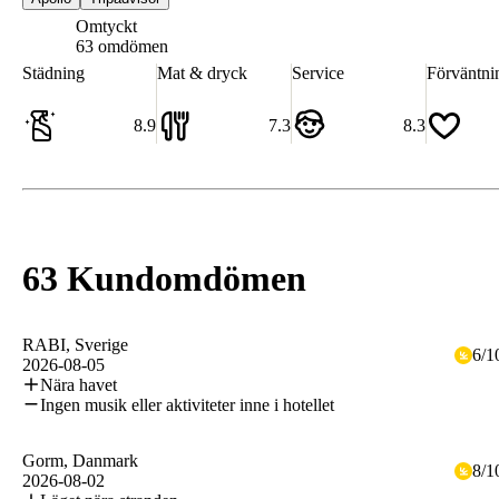
Omtyckt
7.7
63 omdömen
Städning
Mat & dryck
Service
Förväntni
8.9
7.3
8.3
63 Kundomdömen
RABI
, Sverige
6
/
1
2026-08-05
Nära havet
Ingen musik eller aktiviteter inne i hotellet
Gorm
, Danmark
8
/
1
2026-08-02