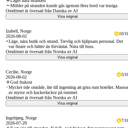
Läget nära stranden
Möbler på stranden kunde gås igenom flera bord var trasiga
Omdömet är översatt från Danska av AI
Visa original
Izabell
, Norge
10
/
1
2026-08-02
Läge, nära butik och strand. Trevlig och hjälpsam personal. Det
var finare och bättre än förväntat. Nära till buss.
Omdömet är översatt från Norska av AI
Visa original
Cecilie
, Norge
5
/
1
2026-08-02
God frukost
Mycket öde område, lite till ingenting att göra runt hotellet. Masso
av myror och kackerlackor på rummet
Omdömet är översatt från Norska av AI
Visa original
Ingebjørg
, Norge
7
/
1
2026-07-29