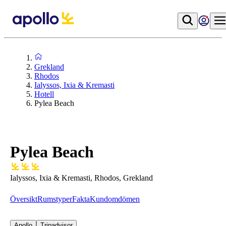
Grekland
Rhodos
Ialyssos, Ixia & Kremasti
Hotell
Pylea Beach
Pylea Beach
Ialyssos, Ixia & Kremasti, Rhodos, Grekland
Översikt
Rumstyper
Fakta
Kundomdömen
Apollo
Tripadvisor