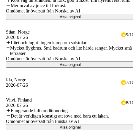
Kort väg till stranden, få folk, god frukost, fint nyrenoverat rum.
Mer urval av juice till frukost.
Omdömet är översatt från Norska av AI
Visa original
Stian
, Norge
9
/
1
2026-07-26
Litet och lugnt. Ingen kamp om solstolar.
Mycket flygbrus. Små badrum och lite hårda sängar. Mycket små
terrasser
Omdömet är översatt från Norska av AI
Visa original
Ida
, Norge
7
/
1
2026-07-26
Viivi
, Finland
8
/
1
2026-07-26
Fungerande luftkonditionering.
Det är verkligen konstigt att sova med bara ett lakan.
Omdömet är översatt från Finska av AI
Visa original