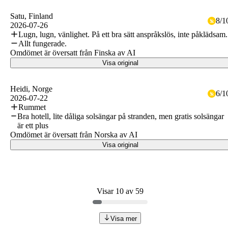
Satu
, Finland
8
/
1
2026-07-26
Lugn, lugn, vänlighet. På ett bra sätt anspråkslös, inte påklädsam.
Allt fungerade.
Omdömet är översatt från Finska av AI
Visa original
Heidi
, Norge
6
/
1
2026-07-22
Rummet
Bra hotell, lite dåliga solsängar på stranden, men gratis solsängar
är ett plus
Omdömet är översatt från Norska av AI
Visa original
Visar 10 av 59
Visa mer