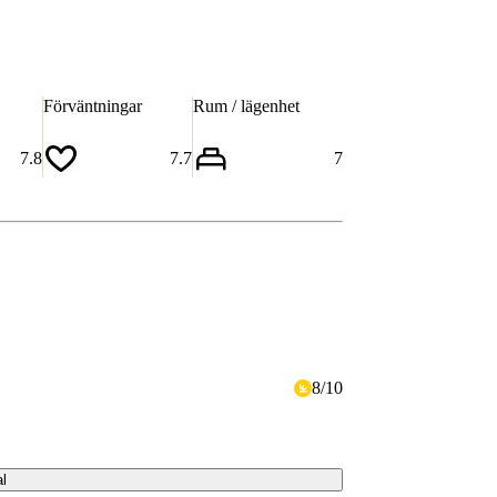
Förväntningar
Rum / lägenhet
7.8
7.7
7
8
/
10
al