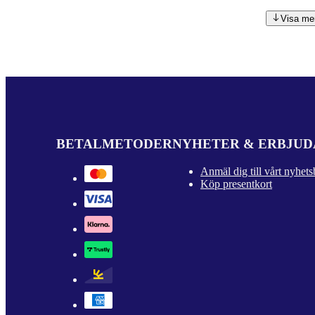
Visa me
BETALMETODER
NYHETER & ERBJU
Anmäl dig till vårt nyhets
Köp presentkort