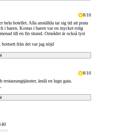
8
/
10
hela hotellet. Alla anställda tar sig tid att prata
h i baren. Kostas i baren var en mycket rolig
enad till en fin strand. Området är också tyst
bortsett från det var jag nöjd
al
8
/
10
och restaurangtjänster, ändå en lugn gata.
.
al
 140