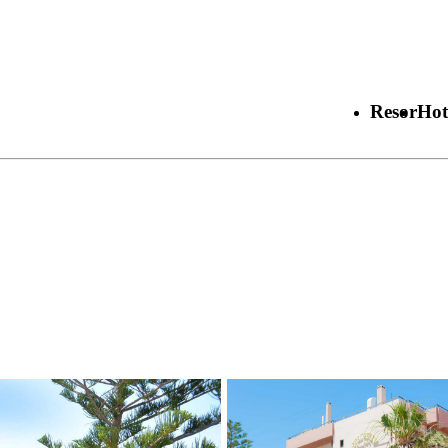
Resor
Hot