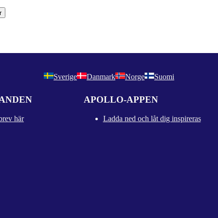
r
Sverige
Danmark
Norge
Suomi
DANDEN
APOLLO-APPEN
brev här
Ladda ned och låt dig inspireras