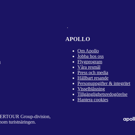
APOLLO
Om Apollo
Jobba hos oss
n
Flygprogram
Våra resmål
Press och media
Hållbart resande
Personuppgifter & integritet
Visselblåsning
Tillgänglighetsredogörelse
Hantera cookies
 DERTOUR Group-division,
nom turistnäringen.