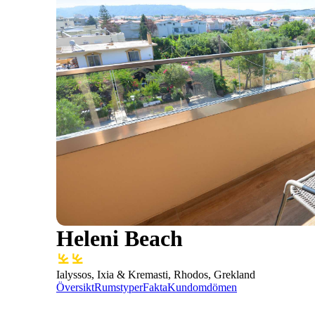
Heleni Beach
Ialyssos, Ixia & Kremasti, Rhodos, Grekland
Översikt
Rumstyper
Fakta
Kundomdömen