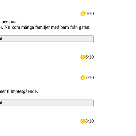
9
/
10
g personal
ster. Nu kom många familjer med barn från gatan.
al
6
/
10
7
/
10
mer tillmötesgående.
al
8
/
10