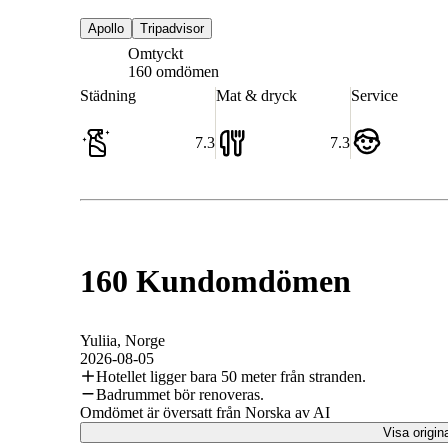
Apollo
Tripadvisor
Omtyckt
7.2
160 omdömen
Städning
Mat & dryck
Service
7.3
7.3
160 Kundomdömen
Yuliia
, Norge
2026-08-05
Hotellet ligger bara 50 meter från stranden.
Badrummet bör renoveras.
Omdömet är översatt från Norska av AI
Visa origin