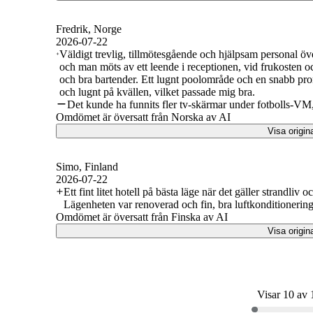
Fredrik
, Norge
2026-07-22
Väldigt trevlig, tillmötesgående och hjälpsam personal över 
och man möts av ett leende i receptionen, vid frukosten oc
och bra bartender. Ett lugnt poolområde och en snabb prom
och lugnt på kvällen, vilket passade mig bra.
Det kunde ha funnits fler tv-skärmar under fotbolls-VM, 
Omdömet är översatt från Norska av AI
Visa origin
Simo
, Finland
2026-07-22
Ett fint litet hotell på bästa läge när det gäller strandliv 
Lägenheten var renoverad och fin, bra luftkonditionering
Omdömet är översatt från Finska av AI
Visa origin
Visar 10 av