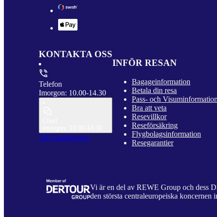
KONTAKTA OSS
INFÖR RESAN
Bagageinformation
Telefon
Betala din resa
Imorgon: 10.00-14.30
Pass- och Visuminformatio
Bra att veta
Resevillkor
Chatt
Reseförsäkring
Imorgon: 10.00-14.30
Flygbolagsinformation
Till Kundservice
Resegarantier
Vi är en del av REWE Group och dess
den största centraleuropeiska koncernen i