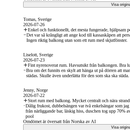
Visa origin
Tomas
, Sverige
2026-07-26
Enkel och funktionellt, det mesta fungerade, hjälpsam p
Det var så krångligt att ange kod till kassaskåpen att pers
Ingen riktig balkong utan som ett rum med skjutfönster.
Liselott
, Sverige
2026-07-23
Fint nyrenoverat rum. Havsutsikt från balkongen. Bra lu
Bra om det funnits en skylt att hänga ut på dörren att man
städas. Skulle även underlätta för den som ska ska städa.
Jenny
, Norge
2026-07-22
Stort rum med balkong. Mycket centralt och nära strand
Dålig frukost, dubbelsängen var två enkelsängar som jag fö
från närliggande bar, läskig hiss, duschen tog upp 70% av 
pool
Omdömet är översatt från Norska av AI
Visa origin