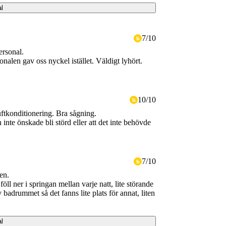
al
7
/
10
ersonal.
onalen gav oss nyckel istället. Väldigt lyhört.
10
/
10
ftkonditionering. Bra sågning.
 inte önskade bli störd eller att det inte behövde
7
/
10
en.
ll ner i springan mellan varje natt, lite störande
badrummet så det fanns lite plats för annat, liten
al