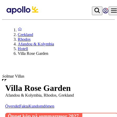
Grekland
Rhodos
Afandou & Kolymbia
Hotell
Villa Rose Garden
Solmar Villas
Villa Rose Garden
Afandou & Kolymbia, Rhodos, Grekland
Översikt
Fakta
Kundomdömen
Öppet köp på sommarresor 2027.