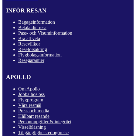
INFÖR RESAN
Bagageinformation
Betala din resa
Pass- och Visuminformation
Bra att veta
Resevillkor
Reseförsäkring
Flygbolagsinformation
Resegarantier
APOLLO
Om Apollo
Jobba hos oss
Flygprogram
Våra resmål
Press och media
Hållbart resande
Personuppgifter & integritet
Visselblåsning
Tillgänglighetsredogörelse