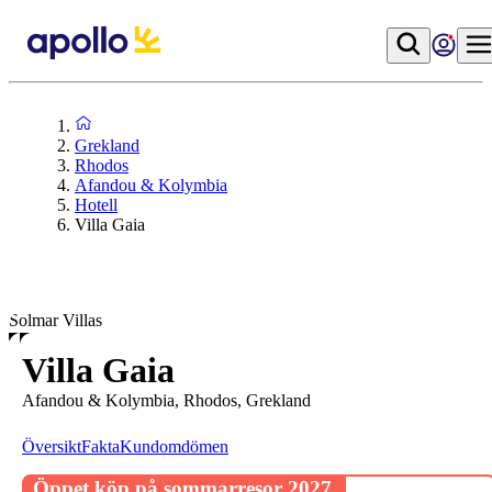
Grekland
Rhodos
Afandou & Kolymbia
Hotell
Villa Gaia
Solmar Villas
Villa Gaia
Afandou & Kolymbia, Rhodos, Grekland
Översikt
Fakta
Kundomdömen
Öppet köp på sommarresor 2027.